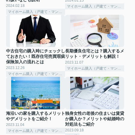
2024.01.15
2024.02.18
マイホーム購入（戸建て・マンション）
マイホーム購入（戸建て・マンション）
中古住宅の購入時にチェックし
長期優良住宅とは？購入するメ
ておきたい！既存住宅売買瑕疵
リット・デメリットも解説！
保険加入の流れとは
2023.11.07
2023.12.26
マイホーム購入（戸建て・マンション）
マイホーム購入（戸建て・マンション）
海沿いの家を購入するメリット
独身女性の老後の住まいは賃貸
やデメリットをご紹介！
か購入か？メリットや結婚時の
対処法もご紹介
2023.11.04
2023.09.18
マイホーム購入（戸建て・マンション）