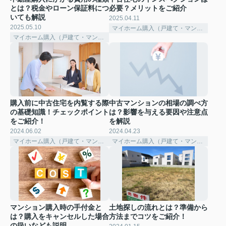
とは？税金やローン保証料につ
必要？メリットをご紹介
いても解説
2025.04.11
2025.05.10
マイホーム購入（戸建て・マンション）
マイホーム購入（戸建て・マンション）
購入前に中古住宅を内覧する際
中古マンションの相場の調べ方
の基礎知識！チェックポイント
は？影響を与える要因や注意点
をご紹介！
を解説
2024.06.02
2024.04.23
マイホーム購入（戸建て・マンション）
マイホーム購入（戸建て・マンション）
マンション購入時の手付金と
土地探しの流れとは？準備から
は？購入をキャンセルした場合
方法までコツをご紹介！
の扱いなども説明