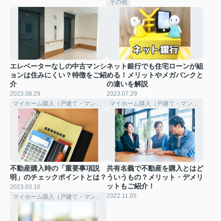
その他
エレベーターなしの中古マンシ
ネット銀行でも住宅ローンが組
ョンは住みにくい？特徴をご紹
める！メリットやメガバンクと
介
の違いを解説
2023.08.29
2023.07.29
マイホーム購入（戸建て・マンション）
マイホーム購入（戸建て・マンション）
不動産購入時の「重要事項説
共有名義で不動産を購入とはど
明」のチェックポイントとは？
ういうもの？メリット・デメリ
ットもご紹介！
2023.03.16
2022.11.05
マイホーム購入（戸建て・マンション）