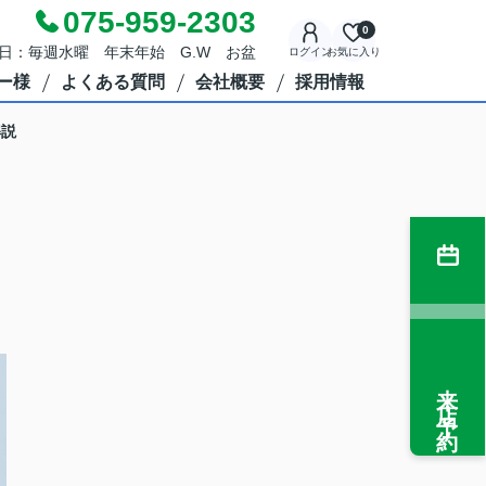
075-959-2303
0
定休日：毎週水曜 年末年始 G.W お盆
ログイン
お気に入り
ー様
よくある質問
会社概要
採用情報
解説
来店予約