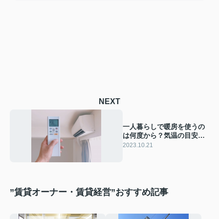
NEXT
一人暮らしで暖房を使うの
は何度から？気温の目安や
光熱費の節約術をご紹介
2023.10.21
”賃貸オーナー・賃貸経営”おすすめ記事