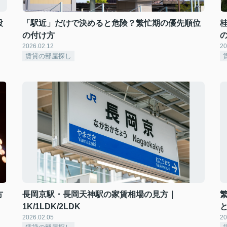
設
「駅近」だけで決めると危険？繁忙期の優先順位
の付け方
2026.02.12
20
賃貸の部屋探し
方
長岡京駅・長岡天神駅の家賃相場の見方｜
1K/1LDK/2LDK
2026.02.05
20