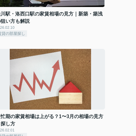
桂川駅・洛西口駅の家賃相場の見方｜新築・築浅
の狙い方も解説
26.02.10
賃貸の部屋探し
繁忙期の家賃相場は上がる？1〜3月の相場の見方
と探し方
26.02.01