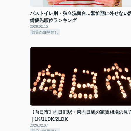
バストイレ別・独立洗面台…繁忙期に外せない
備優先順位ランキング
2026.02.15
賃貸の部屋探し
【向日市】向日町駅・東向日駅の家賃相場の見
｜1K/1LDK/2LDK
2026.02.07