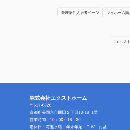
管理物件入居者ページ
マイホーム購
#エクス
株式会社エクストホーム
〒617-0826
京都府長岡京市開田２丁目13-18 1階
営業時間：
10：00～18：30
定休日：
毎週水曜 年末年始 G.W お盆