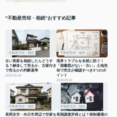
”不動産売却・相続”おすすめ記事
不動産売却・相続
不動産売却・相続
古い実家を相続したらどうす
境界トラブルを未然に防ぐ！
る？解体して売るか、古家付き
「測量図がない・古い」土地売
で売るかの判断基準
却で売主が確認すべき3つのポ
イント
2026.05.19
2026.05.01
不動産売却・相続
不動産売却・相続
長岡京市・向日市周辺で空家を
長期譲渡所得とは？税制優遇の