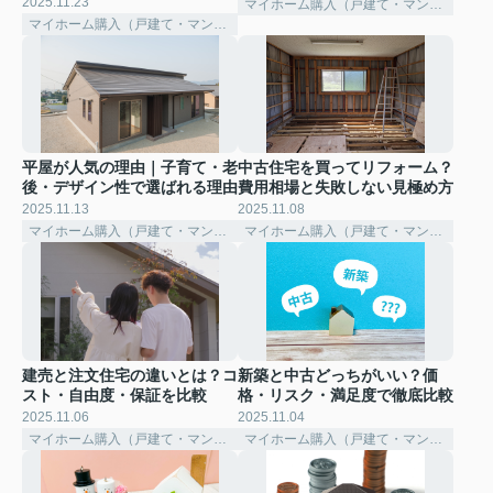
2025.11.23
マイホーム購入（戸建て・マンション）
マイホーム購入（戸建て・マンション）
平屋が人気の理由｜子育て・老
中古住宅を買ってリフォーム？
後・デザイン性で選ばれる理由
費用相場と失敗しない見極め方
2025.11.13
2025.11.08
マイホーム購入（戸建て・マンション）
マイホーム購入（戸建て・マンション）
建売と注文住宅の違いとは？コ
新築と中古どっちがいい？価
スト・自由度・保証を比較
格・リスク・満足度で徹底比較
2025.11.06
2025.11.04
マイホーム購入（戸建て・マンション）
マイホーム購入（戸建て・マンション）