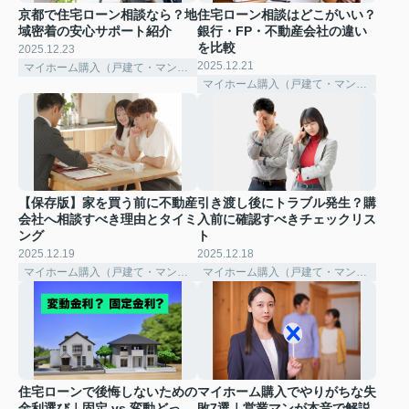
京都で住宅ローン相談なら？地
住宅ローン相談はどこがいい？
域密着の安心サポート紹介
銀行・FP・不動産会社の違い
を比較
2025.12.23
2025.12.21
マイホーム購入（戸建て・マンション）
マイホーム購入（戸建て・マンション）
【保存版】家を買う前に不動産
引き渡し後にトラブル発生？購
会社へ相談すべき理由とタイミ
入前に確認すべきチェックリス
ング
ト
2025.12.19
2025.12.18
マイホーム購入（戸建て・マンション）
マイホーム購入（戸建て・マンション）
住宅ローンで後悔しないための
マイホーム購入でやりがちな失
金利選び｜固定 vs 変動どっ
敗7選｜営業マンが本音で解説