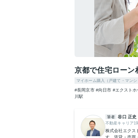
京都で住宅ローン
マイホーム購入（戸建て・マンシ
#長岡京市
#向日市
#エクストホ
川駅
谷口 正史
筆者
不動産キャリア1
株式会社エクス
す。賃貸・売買