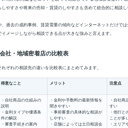
らしやすさや将来の売却・賃貸のしやすさも含めて総合的に相談し
や、過去の成約事例、賃貸需要の傾向などインターネットだけでは
でイメージしながら相談できる点が大きな強みと言えます。
動産会社・地域密着店の比較表
それぞれの相談先の違いを比較表にまとめてみます。
得意なこと
メリット
注意点
・自社商品の仕組みの
・金利や手数料の最新情報を
・自社商
説明
聞きやすい
すい
・金利タイプや優遇条
・事前審査の具体的な相談が
・他行と
件の解説
しやすい
ことが多
・審査手続きの案内
・店舗によっては土日相談会
・エリア