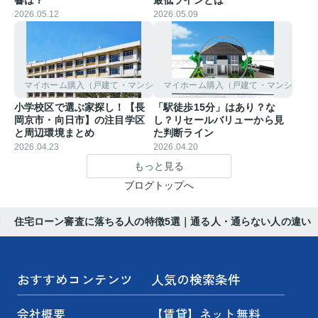
響は？
最低ラインとは
2026.05.12
2026.05.09
マイホーム購入（戸建て・マンション）
マイホーム購入（戸建て・マンション
小学校区で選ぶ家探し！【長
「駅徒歩15分」はあり？な
岡京市・向日市】の注目学区
し？リセールバリューから見
と周辺環境まとめ
た判断ライン
2026.04.23
2026.04.20
もっと見る
ブログトップへ
住宅ローン審査に落ちる人の特徴5選｜通る人・通らない人の違い
おすすめコンテンツ
人気の検索条件
会社概要
【賃貸】ネット無料