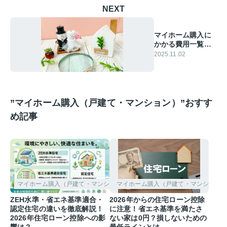
NEXT
マイホーム購入に
かかる費用一覧｜
諸費用・税金・登
2025.11.02
記まで完全網羅
”マイホーム購入（戸建て・マンション）”おすす
め記事
マイホーム購入（戸建て・マンション）
マイホーム購入（戸建て・マンション
ZEH水準・省エネ基準適合・
2026年からの住宅ローン控除
認定住宅の違いを徹底解説！
に注意！省エネ基準を満たさ
2026年住宅ローン控除への影
ない家は0円？損しないための