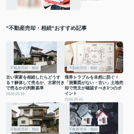
”不動産売却・相続”おすすめ記事
不動産売却・相続
不動産売却・相続
古い実家を相続したらどうす
境界トラブルを未然に防ぐ！
る？解体して売るか、古家付き
「測量図がない・古い」土地売
で売るかの判断基準
却で売主が確認すべき3つのポ
イント
2026.05.19
2026.05.01
不動産売却・相続
不動産売却・相続