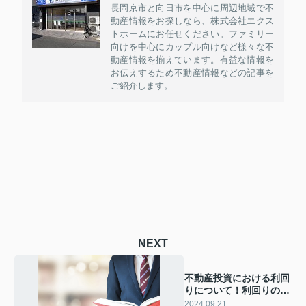
長岡京市と向日市を中心に周辺地域で不
動産情報をお探しなら、株式会社エクス
トホームにお任せください。ファミリー
向けを中心にカップル向けなど様々な不
動産情報を揃えています。有益な情報を
お伝えするため不動産情報などの記事を
ご紹介します。
NEXT
不動産投資における利回
りについて！利回りの計
算方法もご紹介
2024.09.21