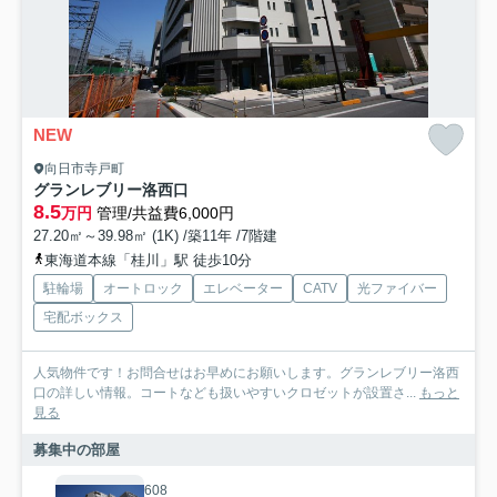
NEW
向日市寺戸町
グランレブリー洛西口
8.5
万円
管理/共益費6,000円
27.20㎡～39.98㎡ (1K) /築11年 /7階建
東海道本線「桂川」駅 徒歩10分
駐輪場
オートロック
エレベーター
CATV
光ファイバー
宅配ボックス
人気物件です！お問合せはお早めにお願いします。グランレブリー洛西
口の詳しい情報。コートなども扱いやすいクロゼットが設置さ...
もっと
見る
募集中の部屋
608