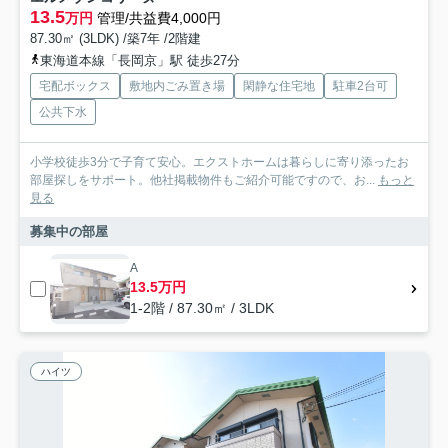
13.5
万円
管理/共益費4,000円
87.30㎡ (3LDK) /築7年 /2階建
東海道本線「長岡京」駅 徒歩27分
宅配ボックス
敷地内ごみ置き場
閑静な住宅地
駐車2台可
公共下水
小学校徒歩3分で子育て安心。エクストホームは暮らしに寄り添ったお
部屋探しをサポート。他社掲載物件もご紹介可能ですので、お...
もっと
見る
募集中の部屋
A
13.5万円
1-2階 / 87.30㎡ / 3LDK
ハイツ