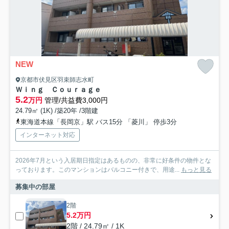
NEW
京都市伏見区羽束師志水町
Ｗｉｎｇ Ｃｏｕｒａｇｅ
5.2
万円
管理/共益費3,000円
24.79㎡ (1K) /築20年 /3階建
東海道本線「長岡京」駅 バス15分 「菱川」 停歩3分
インターネット対応
2026年7月という入居期日指定はあるものの、非常に好条件の物件とな
っております。このマンションはバルコニー付きで、用途...
もっと見る
募集中の部屋
2階
5.2万円
2階 / 24.79㎡ / 1K