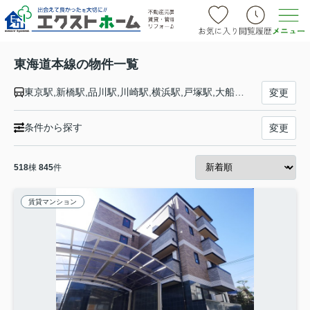
東海道本線の物件一覧
東京駅,新橋駅,品川駅,川崎駅,横浜駅,戸塚駅,大船駅,藤沢駅,辻堂駅,茅ケ崎駅,平塚駅,大磯駅,二宮駅,国府津駅,鴨宮駅,小田原駅,早川駅,根府川駅,真鶴駅,湯河原駅,熱海駅,函南駅,三島駅,沼津駅,片浜駅,原駅,東田子の浦駅,吉原駅,富士駅,富士川駅,新蒲原駅,蒲原駅,由比駅,興津駅,清水駅,草薙駅,東静岡駅,静岡駅,安倍川駅,用宗駅,焼津駅,西焼津駅,藤枝駅,六合駅,島田駅,金谷駅,菊川駅,掛川駅,愛野駅,袋井駅,御厨駅,磐田駅,豊田町駅,天竜川駅,浜松駅,高塚駅,舞阪駅,弁天島駅,新居町駅,鷲津駅,新所原駅,二川駅,豊橋駅,西小坂井駅,愛知御津駅,三河大塚駅,三河三谷駅,蒲郡駅,三河塩津駅,三ケ根駅,幸田駅,相見駅,岡崎駅,西岡崎駅,安城駅,三河安城駅,東刈谷駅,野田新町駅,刈谷駅,逢妻駅,大府駅,共和駅,南大高駅,大高駅,笠寺駅,熱田駅,金山駅,尾頭橋駅,名古屋駅,枇杷島駅,清洲駅,稲沢駅,尾張一宮駅,木曽川駅,岐阜駅,西岐阜駅,穂積駅,大垣駅,荒尾駅,美濃赤坂駅,垂井駅,関ケ原駅,柏原駅,近江長岡駅,醒ケ井駅,米原駅,彦根駅,南彦根駅,河瀬駅,稲枝駅,能登川駅,安土駅,近江八幡駅,篠原駅,野洲駅,守山駅,栗東駅,草津駅,南草津駅,瀬田駅,石山駅,膳所駅,大津駅,山科駅,京都駅,西大路駅,桂川駅,向日町駅,長岡京駅,山崎駅,島本駅,高槻駅,摂津富田駅,ＪＲ総持寺駅,茨木駅,千里丘駅,岸辺駅,吹田駅,東淀川駅,新大阪駅,大阪駅,塚本駅,尼崎駅,立花駅,甲子園口駅,西宮駅,さくら夙川駅,芦屋駅,甲南山手駅,摂津本山駅,住吉駅,六甲道駅,摩耶駅,灘駅,三ノ宮駅,元町駅,神戸駅
変更
条件から探す
変更
518
棟
845
件
賃貸マンション