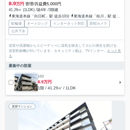
8.9
万円
管理/共益費5,000円
41.29㎡ (1LDK) /築4年 /3階建
東海道本線「向日町」駅 徒歩10分
東海道本線「桂川」駅 徒歩14分
駐輪場
オートロック
インターネット対応
防犯カメラ
公共下水
浴室や洗濯物からスピーディーに湿気を除去してカビの発生を防げる、
浴室乾燥機が付いています。セキュリティ面は、TVインター...
もっと見
る
募集中の部屋
103
8.9万円
1階 / 41.29㎡ / 1LDK
賃貸マンション