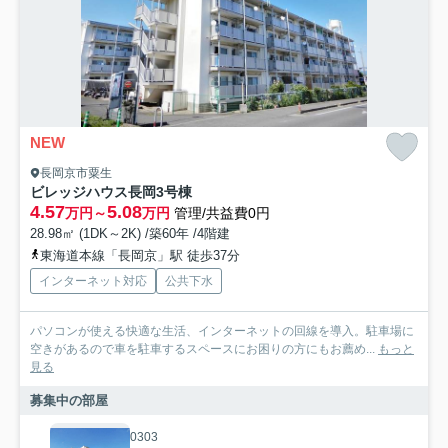
NEW
長岡京市粟生
ビレッジハウス長岡3号棟
4.57
5.08
万円～
万円
管理/共益費0円
28.98㎡ (1DK～2K) /築60年 /4階建
東海道本線「長岡京」駅 徒歩37分
インターネット対応
公共下水
パソコンが使える快適な生活、インターネットの回線を導入。駐車場に
空きがあるので車を駐車するスペースにお困りの方にもお薦め...
もっと
見る
募集中の部屋
0303