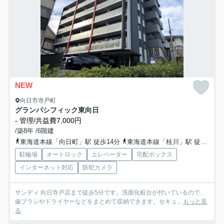
NEW
向日市寺戸町
グランパシフィック東向日
-
管理/共益費7,000円
/築8年 /6階建
東海道本線「向日町」駅 徒歩14分
東海道本線「桂川」駅 徒歩28分
駐輪場
オートロック
エレベーター
宅配ボックス
インターネット対応
防犯カメラ
サンディ 向日寺戸店まで徒歩5分です。洗面化粧台が付いているので、
歯ブラシやドライヤーなどをまとめて収納できます。セキュ...
もっと見
る