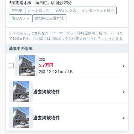
東海道本線「向日町」駅 徒歩23分
駐輪場
オートロック
宅配ボックス
インターネット対応
防犯カメラ
敷地内ごみ置き場
日々の暮らしに便利なスーパーマーケット神崎屋西向日店(スーパー)ま
で166mです。共用部には宅配ボックスが備え付けられて...
もっと見る
募集中の部屋
202
5.7万円
2階 / 22.31㎡ / 1K
過去掲載物件
過去掲載物件