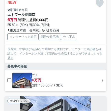
NEW
長岡京市久貝
エトワール長岡京
6
万円
管理/共益費6,000円
55.80㎡ (3DK) /築39年 /3階建
東海道本線「長岡京」駅 徒歩22分
インターネット対応
閑静な住宅地
公共下水
長岡第三中学校が徒歩6分で通学にも便利です。モニターで来訪者を確
認して、インターホンを通じて室内から会話することができま...
もっと
見る
募集中の部屋
211
6万円
2階 / 55.80㎡ / 3DK
賃貸マンション