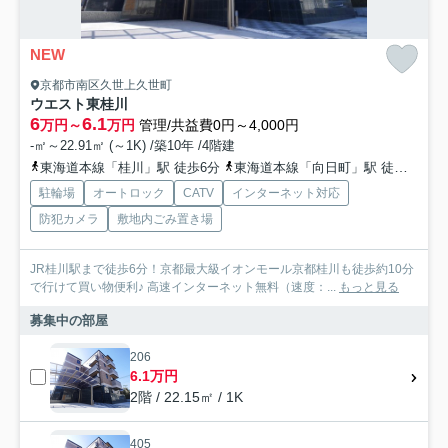
NEW
京都市南区久世上久世町
ウエスト東桂川
6
6.1
万円～
万円
管理/共益費0円～4,000円
-㎡～22.91㎡ (～1K) /築10年 /4階建
東海道本線「桂川」駅 徒歩6分
東海道本線「向日町」駅 徒歩20分
駐輪場
オートロック
CATV
インターネット対応
防犯カメラ
敷地内ごみ置き場
JR桂川駅まで徒歩6分！京都最大級イオンモール京都桂川も徒歩約10分
で行けて買い物便利♪ 高速インターネット無料（速度：...
もっと見る
募集中の部屋
206
6.1万円
2階 / 22.15㎡ / 1K
405