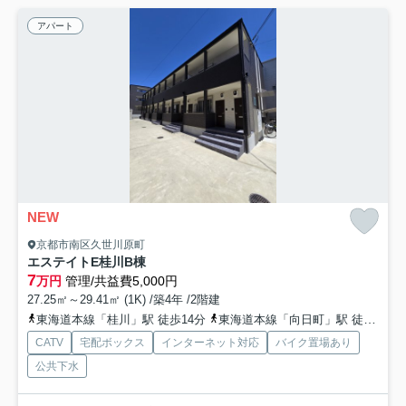
アパート
NEW
京都市南区久世川原町
エステイトE桂川B棟
7
万円
管理/共益費5,000円
27.25㎡～29.41㎡ (1K) /築4年 /2階建
東海道本線「桂川」駅 徒歩14分
東海道本線「向日町」駅 徒歩24分
CATV
宅配ボックス
インターネット対応
バイク置場あり
公共下水