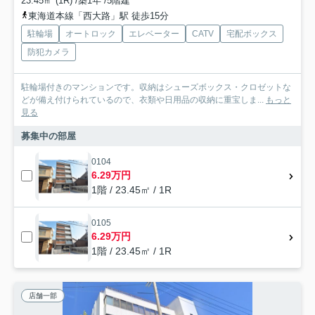
23.45㎡ (1R) /築1年 /5階建
東海道本線「西大路」駅 徒歩15分
駐輪場
オートロック
エレベーター
CATV
宅配ボックス
防犯カメラ
駐輪場付きのマンションです。収納はシューズボックス・クロゼットな
どが備え付けられているので、衣類や日用品の収納に重宝しま...
もっと
見る
募集中の部屋
0104
6.29万円
1階 / 23.45㎡ / 1R
0105
6.29万円
1階 / 23.45㎡ / 1R
店舗一部