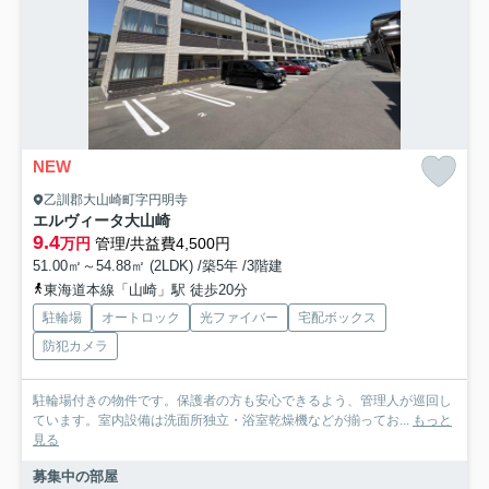
NEW
乙訓郡大山崎町字円明寺
エルヴィータ大山崎
9.4
万円
管理/共益費4,500円
51.00㎡～54.88㎡ (2LDK) /築5年 /3階建
東海道本線「山崎」駅 徒歩20分
駐輪場
オートロック
光ファイバー
宅配ボックス
防犯カメラ
駐輪場付きの物件です。保護者の方も安心できるよう、管理人が巡回し
ています。室内設備は洗面所独立・浴室乾燥機などが揃ってお...
もっと
見る
募集中の部屋