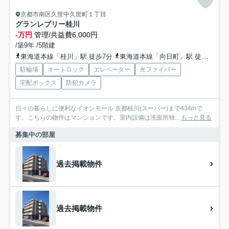
京都市南区久世中久世町１丁目
グランレブリー桂川
-万円
管理/共益費6,000円
/築9年 /5階建
東海道本線「桂川」駅 徒歩7分
東海道本線「向日町」駅 徒歩6分
駐輪場
オートロック
エレベーター
光ファイバー
宅配ボックス
防犯カメラ
日々の暮らしに便利なイオンモール 京都桂川(スーパー)まで434mで
す。こちらの物件はマンションです。室内設備は洗面所独...
もっと見る
募集中の部屋
過去掲載物件
過去掲載物件