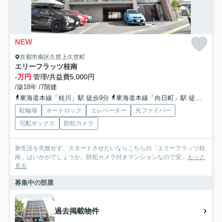
NEW
京都市南区久世上久世町
エリーフラッツ桂南
-万円
管理/共益費5,000円
/築18年 /7階建
東海道本線「桂川」駅 徒歩9分
東海道本線「向日町」駅 徒歩20分
駐輪場
オートロック
エレベーター
光ファイバー
宅配ボックス
防犯カメラ
新生活を失敗せず、スタートさせたいならこちらの「エリーフラッツ桂
南」はいかがでしょうか。防犯カメラ付きマンションなので安...
もっと
見る
募集中の部屋
過去掲載物件