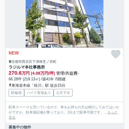
NEW
京都市西京区下津林芝ノ宮町
ラジルマ本社事務所
270.6
万円 (4.08万円/坪)
管理/共益費-
66.28坪 (219.13㎡) /築41年 /5階建
東海道本線「桂川」駅 徒歩15分
駐輪場
バイク置場あり
公共下水
駐車スペースも空いているので、車をお持ちの方は検討してみてはいか
がですか。駐車場設備が整っており、3台まで駐車可能です。...
もっと
見る
募集中の物件