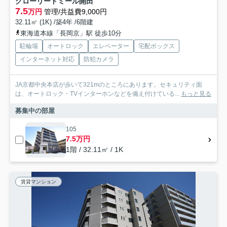
グローリードミール開田
7.5
万円
管理/共益費9,000円
32.11㎡ (1K) /築4年 /6階建
東海道本線「長岡京」駅 徒歩10分
駐輪場
オートロック
エレベーター
宅配ボックス
インターネット対応
防犯カメラ
JA京都中央本店が歩いて321mのところにあります。セキュリティ面
は、オートロック・TVインターホンなどを備え付けている...
もっと見る
募集中の部屋
105
7.5万円
1階 / 32.11㎡ / 1K
賃貸マンション