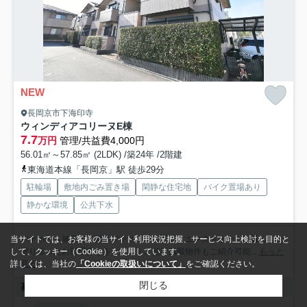
NEW
長岡京市下海印寺
ウィンディアコリーヌE棟
7.7
万円
管理/共益費4,000円
56.01㎡～57.85㎡ (2LDK) /築24年 /2階建
東海道本線「長岡京」駅 徒歩29分
駐輪場
敷地内ごみ置き場
閑静な住宅地
バイク置場あり
静かな環境
公共下水
当サイトでは、お客様の当サイト利用状況把握、サービス向上検討を目的と
パナホーム施工で新婚やファミリーに最適。エクストホームは暮らしに
して、クッキー（Cookie）を使用しています。
寄り添ったお部屋探しをサポート。他社掲載物件もご紹介可能...
もっと
詳しくは、当社の
「Cookieの取扱いについて」
をご確認ください。
見る
閉じる
募集中の部屋