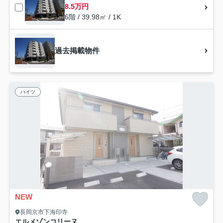
8.5万円
6階 / 39.98㎡ / 1K
過去掲載物件
ハイツ
NEW
長岡京市下海印寺
エルメゾンコリーヌ