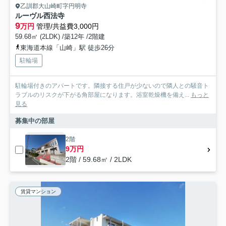
乙訓郡大山崎町字円明寺
ルーヴル西法寺
9
万円
管理/共益費3,000円
59.68㎡ (2LDK) /築12年 /2階建
東海道本線「山崎」駅 徒歩26分
駐輪場
駐輪場付きのアパートです。隣接する住戸が少ないので隣人との騒音ト
ラブルのリスクが下がる角部屋になります。浴室乾燥機を備え...
もっと
見る
募集中の部屋
2階
9万円
2階 / 59.68㎡ / 2LDK
賃貸マンション