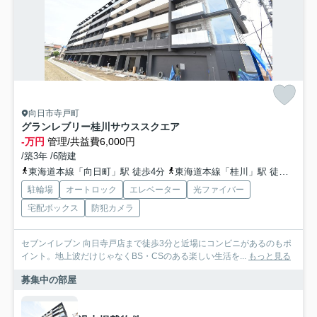
向日市寺戸町
グランレブリー桂川サウススクエア
-万円
管理/共益費6,000円
/築3年 /6階建
東海道本線「向日町」駅 徒歩4分
東海道本線「桂川」駅 徒歩10分
駐輪場
オートロック
エレベーター
光ファイバー
宅配ボックス
防犯カメラ
セブンイレブン 向日寺戸店まで徒歩3分と近場にコンビニがあるのもポ
イント。地上波だけじゃなくBS・CSのある楽しい生活を...
もっと見る
募集中の部屋