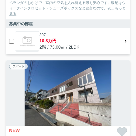
ベランダのおかげで、室内の空気を入れ替える際も安心です。収納はウ
ォークインクロゼット・シューズボックスなど豊富なので、衣...
もっと
見る
募集中の部屋
307
10.8万円
2階 / 73.00㎡ / 2LDK
アパート
NEW