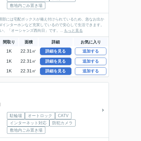
敷地内ごみ置き場
共用部には宅配ボックスが備え付けられているため、急なお出か
Vインターホンなど充実しているので安心して生活できます。
、「オーシャンズ西向日」です。...
もっと見る
間取り
面積
詳細
お気に入り
1K
22.31㎡
詳細を見る
追加する
1K
22.31㎡
詳細を見る
追加する
1K
22.31㎡
詳細を見る
追加する
円
駐輪場
オートロック
CATV
インターネット対応
防犯カメラ
敷地内ごみ置き場