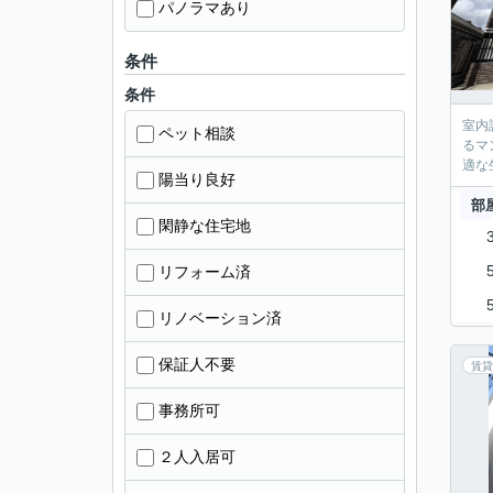
パノラマあり
条件
条件
室内
ペット相談
るマ
適な
陽当り良好
部
閑静な住宅地
リフォーム済
リノベーション済
保証人不要
賃貸
事務所可
２人入居可