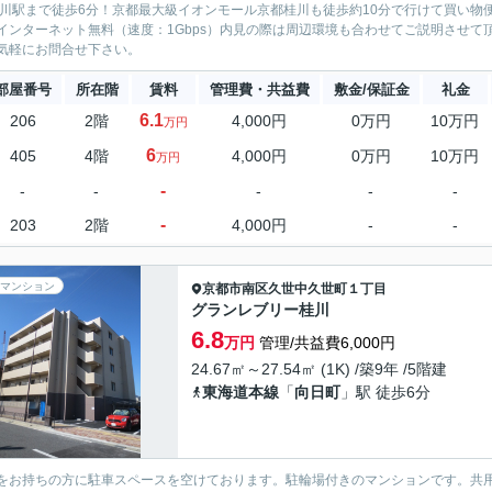
桂川駅まで徒歩6分！京都最大級イオンモール京都桂川も徒歩約10分で行けて買い物便
インターネット無料（速度：1Gbps）内見の際は周辺環境も合わせてご説明させ
気軽にお問合せ下さい。
部屋番号
所在階
賃料
管理費・共益費
敷金/保証金
礼金
6.1
206
2階
4,000円
0万円
10万円
万円
6
405
4階
4,000円
0万円
10万円
万円
-
-
-
-
-
-
-
203
2階
4,000円
-
-
マンション
京都市南区
久世中久世町１丁目
グランレブリー桂川
6.8
万円
管理/共益費6,000円
24.67㎡～27.54㎡ (1K) /築9年 /5階建
東海道本線
「
向日町
」駅 徒歩6分
をお持ちの方に駐車スペースを空けております。駐輪場付きのマンションです。共用