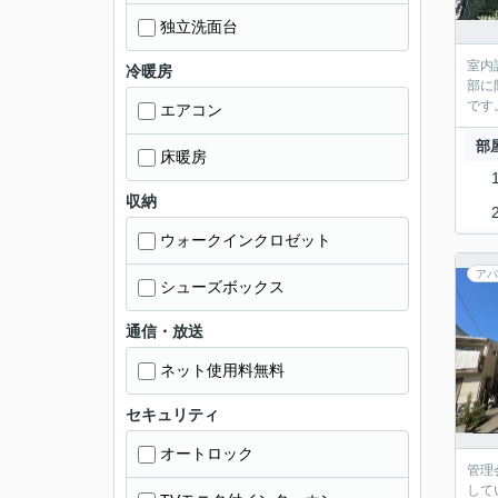
独立洗面台
室内
冷暖房
部に
です
エアコン
部
床暖房
収納
ウォークインクロゼット
アパ
シューズボックス
通信・放送
ネット使用料無料
セキュリティ
オートロック
管理
して