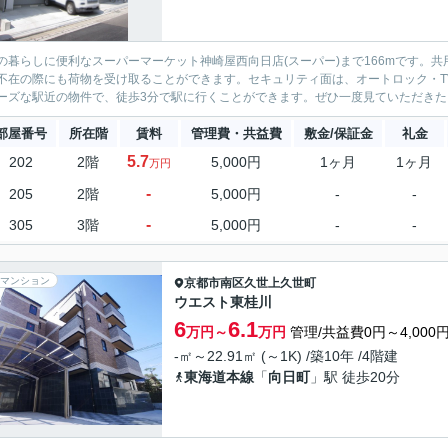
の暮らしに便利なスーパーマーケット神崎屋西向日店(スーパー)まで166mです。
不在の際にも荷物を受け取ることができます。セキュリティ面は、オートロック・T
ーズな駅近の物件で、徒歩3分で駅に行くことができます。ぜひ一度見ていただきたい
部屋番号
所在階
賃料
管理費・共益費
敷金/保証金
礼金
5.7
202
2階
5,000円
1ヶ月
1ヶ月
万円
-
205
2階
5,000円
-
-
-
305
3階
5,000円
-
-
マンション
京都市南区
久世上久世町
ウエスト東桂川
6
6.1
万円～
万円
管理/共益費0円～4,000
-㎡～22.91㎡ (～1K) /築10年 /4階建
東海道本線
「
向日町
」駅 徒歩20分