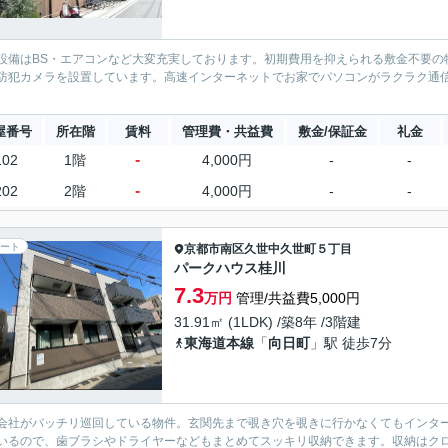
設備はBS・エアコンなど大変充実しております。初期費用を抑えられる敷金不要の
防犯カメラを設置しています。高速インターネットでお家でパソコンがラクラク通
。
屋番号
所在階
賃料
管理費・共益費
敷金/保証金
礼金
-
102
1階
4,000円
-
-
-
202
2階
4,000円
-
-
ート
京都市南区
久世中久世町５丁目
パークハウス桂川
7.3
万円
管理/共益費5,000円
31.91㎡ (1LDK) /築8年 /3階建
東海道本線
「
向日町
」駅 徒歩7分
会社がバッチリ巡回している物件。玄関先まで覗き穴を覗きに行かなくてもインタ
いるので、歯ブラシやドライヤーなどもまとめてスッキリ収納できます。収納はク