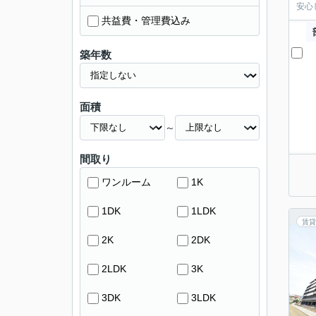
安心
共益費・管理費込み
築年数
面積
～
間取り
ワンルーム
1K
1DK
1LDK
賃貸
2K
2DK
2LDK
3K
3DK
3LDK