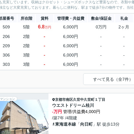
も充実しています。収納はクロゼット・シューズボックスなど豊富なので、衣類や
独立など大変充実しております。暮らしに便利な、駅まで徒歩7分の物件です。当社イ
部屋番号
所在階
賃料
管理費・共益費
敷金/保証金
礼金
6.8
509
5階
6,000円
0万円
2ヶ月
万円
-
206
2階
6,000円
-
-
-
209
2階
6,000円
-
-
-
306
3階
6,000円
-
-
-
303
3階
6,000円
-
-
すべて見る（全7件）
マンション
京都市南区
久世中久世町１丁目
ウエストドリーム桂川
-万円
管理/共益費4,000円
/築7年 /4階建
東海道本線
「
向日町
」駅 徒歩13分