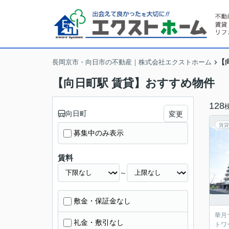
【
長岡京市・向日市の不動産｜株式会社エクストホーム
【向日町駅 賃貸】おすすめ物件
128
向日町
変更
賃貸
募集中のみ表示
賃料
～
敷金・保証金なし
華月
礼金・敷引なし
トワ