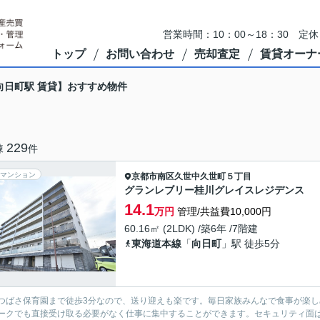
営業時間：10：00～18：30 
トップ
お問い合わせ
売却査定
賃貸オーナ
向日町駅 賃貸】おすすめ物件
229
棟
件
マンション
京都市南区
久世中久世町５丁目
グランレブリー桂川グレイスレジデンス
14.1
万円
管理/共益費10,000円
60.16㎡ (2LDK) /築6年 /7階建
東海道本線
「
向日町
」駅 徒歩5分
つばさ保育園まで徒歩3分なので、送り迎えも楽です。毎日家族みんなで食事が楽し
ークでも直接受け取る必要がなく仕事に集中することができます。セキュリティ面は