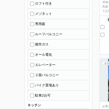
JR
ロフト付き
高速
でお
メゾネット
専用庭
ルーフバルコニー
都市ガス
オール電化
賃貸
エレベーター
２面バルコニー
バイク置場あり
駐車2台可
キッチン
お車