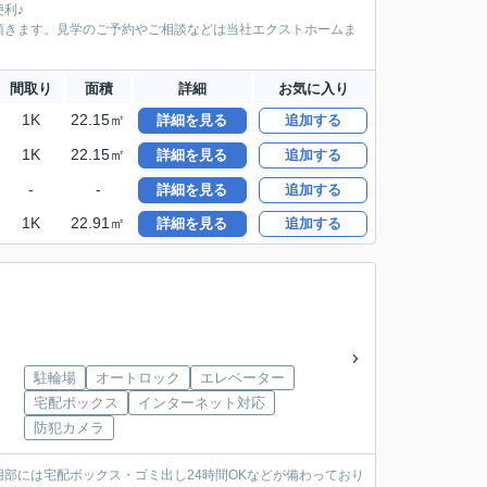
利♪
て頂きます。見学のご予約やご相談などは当社エクストホームま
間取り
面積
詳細
お気に入り
1K
22.15㎡
詳細を見る
追加する
1K
22.15㎡
詳細を見る
追加する
-
-
詳細を見る
追加する
1K
22.91㎡
詳細を見る
追加する
駐輪場
オートロック
エレベーター
宅配ボックス
インターネット対応
防犯カメラ
部には宅配ボックス・ゴミ出し24時間OKなどが備わっており