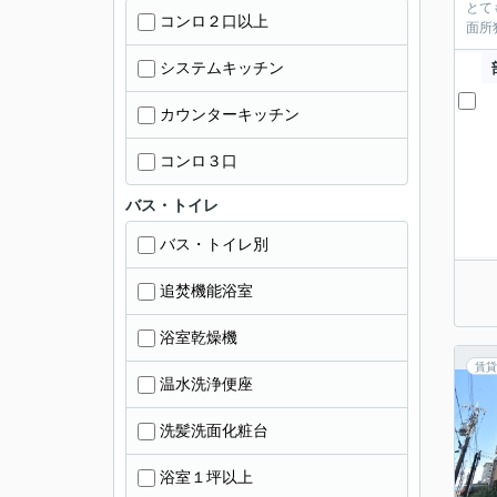
とて
コンロ２口以上
面所
システムキッチン
カウンターキッチン
コンロ３口
バス・トイレ
バス・トイレ別
追焚機能浴室
浴室乾燥機
賃貸
温水洗浄便座
洗髪洗面化粧台
浴室１坪以上