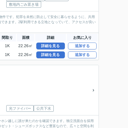
敷地内ごみ置き場
物件です。犯罪を未然に防止して安全に暮らせるように、共用
信できます。2駅利用できる立地となっていて、アクセスが良い
間取り
面積
詳細
お気に入り
1K
22.26㎡
詳細を見る
追加する
1K
22.26㎡
詳細を見る
追加する
光ファイバー
公共下水
ーホン越しに誰が来たのかを確認できます。独立洗面台を採用
ロゼット・シューズボックスなど豊富なので、広々と空間を利