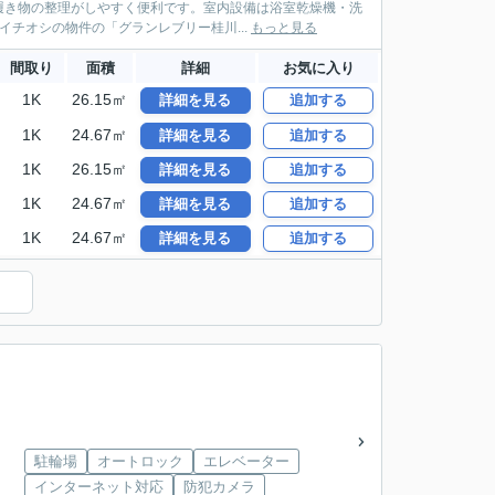
履き物の整理がしやすく便利です。室内設備は浴室乾燥機・洗
チオシの物件の「グランレブリー桂川...
もっと見る
間取り
面積
詳細
お気に入り
1K
26.15㎡
詳細を見る
追加する
1K
24.67㎡
詳細を見る
追加する
1K
26.15㎡
詳細を見る
追加する
1K
24.67㎡
詳細を見る
追加する
1K
24.67㎡
詳細を見る
追加する
駐輪場
オートロック
エレベーター
インターネット対応
防犯カメラ