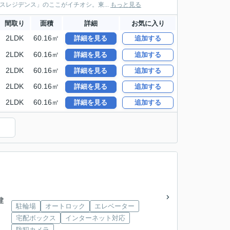
レジデンス」のここがイチオシ。東...
もっと見る
間取り
面積
詳細
お気に入り
2LDK
60.16㎡
詳細を見る
追加する
2LDK
60.16㎡
詳細を見る
追加する
2LDK
60.16㎡
詳細を見る
追加する
2LDK
60.16㎡
詳細を見る
追加する
2LDK
60.16㎡
詳細を見る
追加する
建
駐輪場
オートロック
エレベーター
宅配ボックス
インターネット対応
防犯カメラ