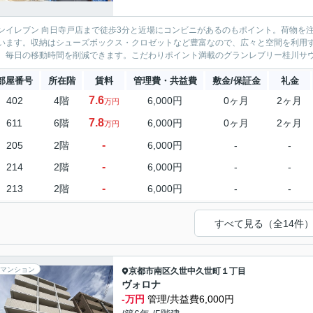
ンイレブン 向日寺戸店まで徒歩3分と近場にコンビニがあるのもポイント。荷物を
います。収納はシューズボックス・クロゼットなど豊富なので、広々と空間を利用
、毎日の移動時間を削減できます。こだわりポイント満載のグランレブリー桂川サウススクエア
部屋番号
所在階
賃料
管理費・共益費
敷金/保証金
礼金
7.6
402
4階
6,000円
0ヶ月
2ヶ月
万円
7.8
611
6階
6,000円
0ヶ月
2ヶ月
万円
-
205
2階
6,000円
-
-
-
214
2階
6,000円
-
-
-
213
2階
6,000円
-
-
すべて見る（全14件
マンション
京都市南区
久世中久世町１丁目
ヴォロナ
-万円
管理/共益費6,000円