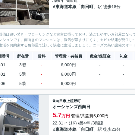
/築6年 /5階建
東海道本線
「
向日町
」駅 徒歩18分
設備は追い焚き・フローリングなど豊富に揃っており、過ごしやすいお部屋になっ
ンションです。南向きのマンションは、湿気が溜まりにくく、カビや結露が発生しづ
生活をお約束する角部屋で涼しく快適に生活しましょう。ニーズの高い設備のオートバ
屋番号
所在階
賃料
管理費・共益費
敷金/保証金
礼金
-
301
3階
6,000円
-
-
-
501
5階
6,000円
-
-
-
506
5階
6,000円
-
-
マンション
向日市
上植野町
オーシャンズ西向日
5.7
万円
管理/共益費5,000円
22.31㎡ (1K) /築4年 /3階建
東海道本線
「
向日町
」駅 徒歩23分