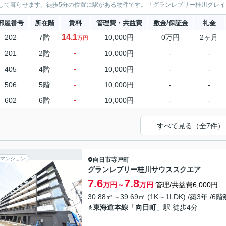
して暮らせます。徒歩5分の位置に駅がある物件です。「グランレブリー桂川グレイス
部屋番号
所在階
賃料
管理費・共益費
敷金/保証金
礼金
14.1
202
7階
10,000円
0万円
2ヶ月
万円
-
201
2階
10,000円
-
-
-
405
4階
10,000円
-
-
-
506
5階
10,000円
-
-
-
602
6階
10,000円
-
-
すべて見る（全7件）
マンション
向日市
寺戸町
グランレブリー桂川サウススクエア
7.6
7.8
万円～
万円
管理/共益費6,000円
30.88㎡～39.69㎡ (1K～1LDK) /築3年 /6階
東海道本線
「
向日町
」駅 徒歩4分