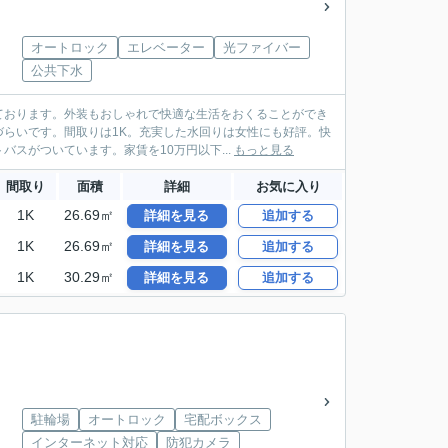
オートロック
エレベーター
光ファイバー
公共下水
ております。外装もおしゃれで快適な生活をおくることができ
らいです。間取りは1K。充実した水回りは女性にも好評。快
スがついています。家賃を10万円以下...
もっと見る
間取り
面積
詳細
お気に入り
1K
26.69㎡
詳細を見る
追加する
1K
26.69㎡
詳細を見る
追加する
1K
30.29㎡
詳細を見る
追加する
駐輪場
オートロック
宅配ボックス
インターネット対応
防犯カメラ