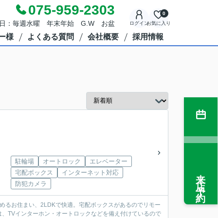
075-959-2303
0
定休日：毎週水曜 年末年始 G.W お盆
ログイン
お気に入り
ー様
よくある質問
会社概要
採用情報
駐輪場
オートロック
エレベーター
来店予約
宅配ボックス
インターネット対応
防犯カメラ
めるお住まい、2LDKで快適。宅配ボックスがあるのでリモー
、TVインターホン・オートロックなどを備え付けているので