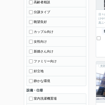
高齢者相談
分譲タイプ
日々
けや
眺望良好
高ニ
カップル向け
女性向け
新婚さん向け
ファミリー向け
賃貸
好立地
静かな環境
設備・仕様
室内洗濯機置場