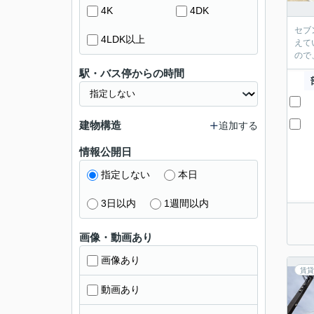
4K
4DK
セブ
4LDK以上
えて
ので
駅・バス停からの時間
建物構造
追加する
情報公開日
指定しない
本日
3日以内
1週間以内
画像・動画あり
画像あり
賃貸
動画あり