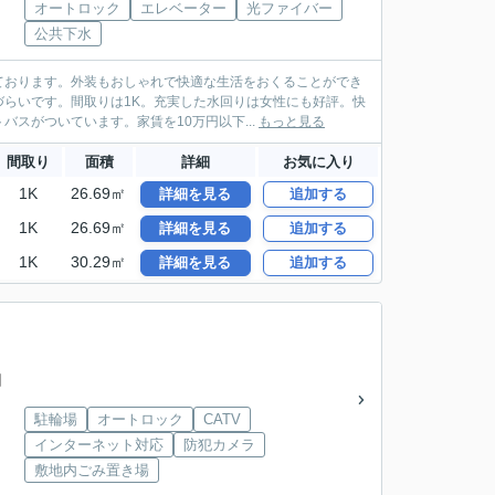
オートロック
エレベーター
光ファイバー
公共下水
ております。外装もおしゃれで快適な生活をおくることができ
らいです。間取りは1K。充実した水回りは女性にも好評。快
スがついています。家賃を10万円以下...
もっと見る
間取り
面積
詳細
お気に入り
1K
26.69㎡
詳細を見る
追加する
1K
26.69㎡
詳細を見る
追加する
1K
30.29㎡
詳細を見る
追加する
円
駐輪場
オートロック
CATV
インターネット対応
防犯カメラ
敷地内ごみ置き場