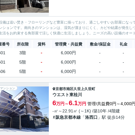
設備は追い焚き・フローリングなど豊富に揃っており、過ごしやすいお部屋になっ
ンションです。南向きのマンションは、湿気が溜まりにくく、カビや結露が発生しづ
生活をお約束する角部屋で涼しく快適に生活しましょう。ニーズの高い設備のオートバ
屋番号
所在階
賃料
管理費・共益費
敷金/保証金
礼金
-
301
3階
6,000円
-
-
-
501
5階
6,000円
-
-
-
506
5階
6,000円
-
-
マンション
京都市南区
久世上久世町
ウエスト東桂川
6
6.1
万円～
万円
管理/共益費0円～4,000
-㎡～22.91㎡ (～1K) /築10年 /4階建
阪急京都本線
「
洛西口
」駅 徒歩14分