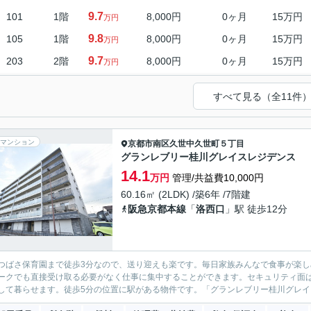
9.7
101
1階
8,000円
0ヶ月
15万円
万円
9.8
105
1階
8,000円
0ヶ月
15万円
万円
9.7
203
2階
8,000円
0ヶ月
15万円
万円
すべて見る（全11件
マンション
京都市南区
久世中久世町５丁目
グランレブリー桂川グレイスレジデンス
14.1
万円
管理/共益費10,000円
60.16㎡ (2LDK) /築6年 /7階建
阪急京都本線
「
洛西口
」駅 徒歩12分
つばさ保育園まで徒歩3分なので、送り迎えも楽です。毎日家族みんなで食事が楽し
ークでも直接受け取る必要がなく仕事に集中することができます。セキュリティ面は
して暮らせます。徒歩5分の位置に駅がある物件です。「グランレブリー桂川グレイス