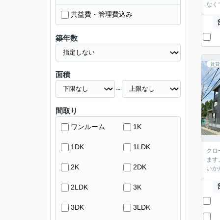
なく
共益費・管理費込み
築年数
賃貸
面積
～
間取り
ワンルーム
1K
1DK
1LDK
クロ
ます
2K
2DK
いか
2LDK
3K
3DK
3LDK