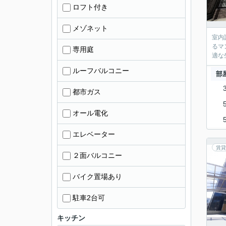
ロフト付き
メゾネット
室内
るマ
専用庭
適な
ルーフバルコニー
部
都市ガス
オール電化
エレベーター
賃貸
２面バルコニー
バイク置場あり
駐車2台可
キッチン