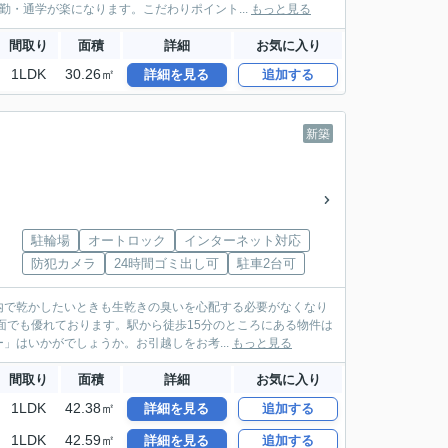
・通学が楽になります。こだわりポイント...
もっと見る
間取り
面積
詳細
お気に入り
1LDK
30.26㎡
詳細を見る
追加する
新築
駐輪場
オートロック
インターネット対応
防犯カメラ
24時間ゴミ出し可
駐車2台可
内で乾かしたいときも生乾きの臭いを心配する必要がなくなり
面でも優れております。駅から徒歩15分のところにある物件は
はいかがでしょうか。お引越しをお考...
もっと見る
間取り
面積
詳細
お気に入り
1LDK
42.38㎡
詳細を見る
追加する
1LDK
42.59㎡
詳細を見る
追加する