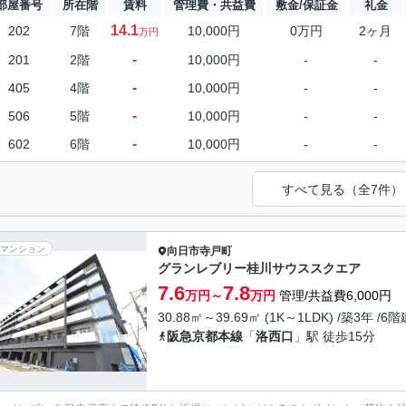
部屋番号
所在階
賃料
管理費・共益費
敷金/保証金
礼金
14.1
202
7階
10,000円
0万円
2ヶ月
万円
-
201
2階
10,000円
-
-
-
405
4階
10,000円
-
-
-
506
5階
10,000円
-
-
-
602
6階
10,000円
-
-
すべて見る（全7件）
マンション
向日市
寺戸町
グランレブリー桂川サウススクエア
7.6
7.8
万円～
万円
管理/共益費6,000円
30.88㎡～39.69㎡ (1K～1LDK) /築3年 /6階
阪急京都本線
「
洛西口
」駅 徒歩15分