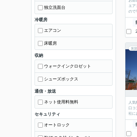
お部
エア
独立洗面台
ので
冷暖房
エアコン
床暖房
賃貸
収納
ウォークインクロゼット
シューズボックス
通信・放送
ネット使用料無料
人気
口コ
社に
セキュリティ
オートロック