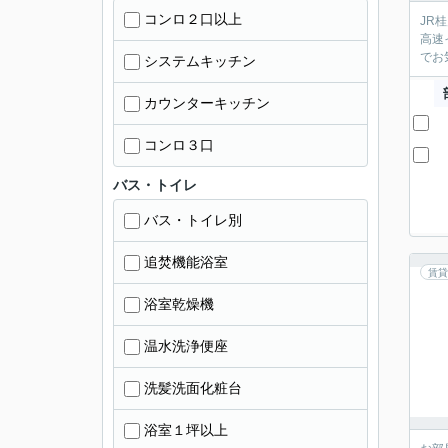
コンロ２口以上
JR
高速
でお
システムキッチン
カウンターキッチン
コンロ３口
バス・トイレ
バス・トイレ別
追焚機能浴室
賃貸
浴室乾燥機
温水洗浄便座
洗髪洗面化粧台
浴室１坪以上