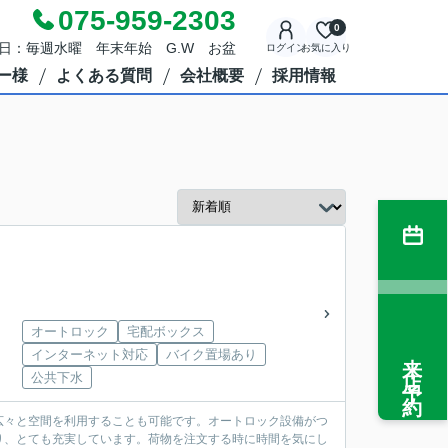
075-959-2303
0
定休日：毎週水曜 年末年始 G.W お盆
ログイン
お気に入り
ー様
よくある質問
会社概要
採用情報
オートロック
宅配ボックス
来店予約
インターネット対応
バイク置場あり
公共下水
広々と空間を利用することも可能です。オートロック設備がつ
り、とても充実しています。荷物を注文する時に時間を気にし