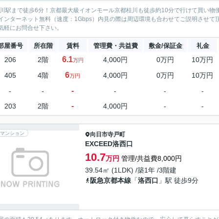
桂川駅まで徒歩6分！京都最大級イオンモール京都桂川も徒歩約10分で行けて買い物便
インターネット無料（速度：1Gbps）内見の際は周辺環境も合わせてご説明させ
気軽にお問合せ下さい。
部屋番号
所在階
賃料
管理費・共益費
敷金/保証金
礼金
6.1
206
2階
4,000円
0万円
10万円
万円
6
405
4階
4,000円
0万円
10万円
万円
-
-
-
-
-
-
-
203
2階
4,000円
-
-
マンション
向日市
寺戸町
EXCEED洛西口
10.7
万円
管理/共益費8,000円
39.54㎡ (1LDK) /築1年 /3階建
阪急京都本線
「
洛西口
」駅 徒歩9分