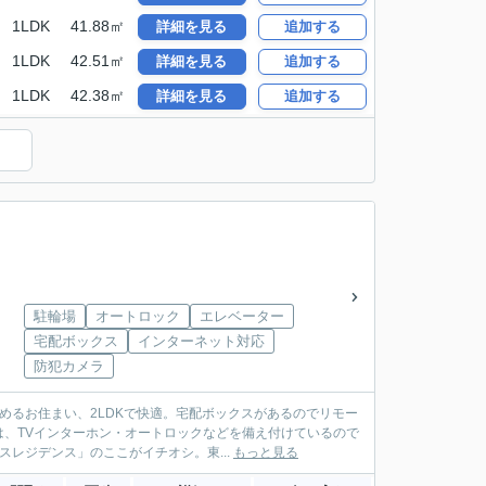
1LDK
41.88㎡
詳細を見る
追加する
1LDK
42.51㎡
詳細を見る
追加する
1LDK
42.38㎡
詳細を見る
追加する
）
駐輪場
オートロック
エレベーター
宅配ボックス
インターネット対応
防犯カメラ
めるお住まい、2LDKで快適。宅配ボックスがあるのでリモー
、TVインターホン・オートロックなどを備え付けているので
レジデンス」のここがイチオシ。東...
もっと見る