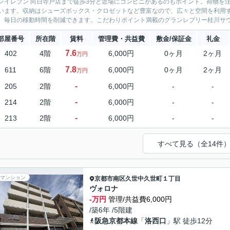
ンイレブン 向日寺戸店まで徒歩3分と近場にコンビニがあるのもポイント。荷物を
います。収納はシューズボックス・クロゼットなど豊富なので、広々と空間を利用
、毎日の移動時間を削減できます。こだわりポイント満載のグランレブリー桂川サウススクエア
部屋番号
所在階
賃料
管理費・共益費
敷金/保証金
礼金
7.6
402
4階
6,000円
0ヶ月
2ヶ月
万円
7.8
611
6階
6,000円
0ヶ月
2ヶ月
万円
-
205
2階
6,000円
-
-
-
214
2階
6,000円
-
-
-
213
2階
6,000円
-
-
すべて見る（全14件
マンション
京都市南区
久世中久世町１丁目
ヴォロナ
-万円
管理/共益費6,000円
/築6年 /5階建
阪急京都本線
「
洛西口
」駅 徒歩12分