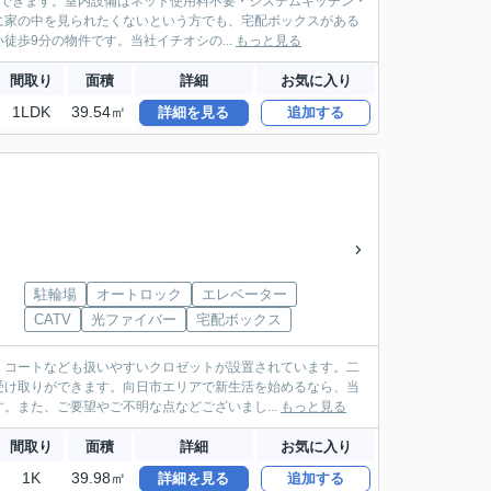
ができます。室内設備はネット使用料不要・システムキッチン・
に家の中を見られたくないという方でも、宅配ボックスがある
歩9分の物件です。当社イチオシの...
もっと見る
間取り
面積
詳細
お気に入り
1LDK
39.54㎡
詳細を見る
追加する
駐輪場
オートロック
エレベーター
CATV
光ファイバー
宅配ボックス
。コートなども扱いやすいクロゼットが設置されています。二
受け取りができます。向日市エリアで新生活を始めるなら、当
。また、ご要望やご不明な点などございまし...
もっと見る
間取り
面積
詳細
お気に入り
1K
39.98㎡
詳細を見る
追加する