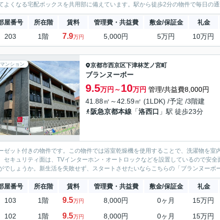
てよくなる宅配ボックスを共用部に備えています。駅から徒歩2分の物件で毎日の通勤
部屋番号
所在階
賃料
管理費・共益費
敷金/保証金
礼金
7.9
203
1階
5,000円
5万円
10万円
万円
マンション
京都市西京区
下津林芝ノ宮町
ブランヌーボー
9.5
10
万円～
万円
管理/共益費8,000円
41.88㎡～42.59㎡ (1LDK) /予定 /3階建
阪急京都本線
「
洛西口
」駅 徒歩23分
ーゼット付きの物件です。この物件では浴室乾燥機を使用することで、洗濯物を室
。セキュリティ面は、TVインターホン・オートロックなどを設置しているので安全
がでしょうか。新生活を失敗せず、スタートさせたいならこちらの「ブランヌーボー」
部屋番号
所在階
賃料
管理費・共益費
敷金/保証金
礼金
9.5
103
1階
8,000円
0ヶ月
15万円
万円
9.5
102
1階
8,000円
0ヶ月
15万円
万円