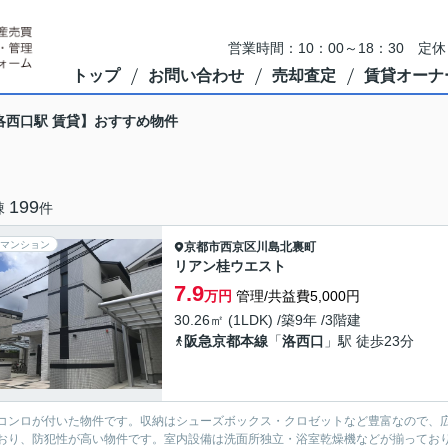
営業時間：10：00～18：30 
トップ
お問い合わせ
売却査定
賃貸オーナ
洛西口駅 賃貸】おすすめ物件
199
棟
件
マンション
京都市西京区
川島北裏町
リアン桂ウエスト
7.9
万円
管理/共益費5,000円
30.26㎡ (1LDK) /築9年 /3階建
阪急京都本線
「
洛西口
」駅 徒歩23分
コンロが付いた物件です。収納はシューズボックス・クロゼットなど豊富なので、
おり、防犯性が高い物件です。室内設備は洗面所独立・浴室乾燥機などが揃ってお