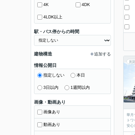
4K
4DK
4LDK以上
駅・バス停からの時間
建物構造
追加する
賃貸
情報公開日
指定しない
本日
3日以内
1週間以内
画像・動画あり
画像あり
華月
トワ
動画あり
安心