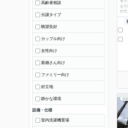
セブ
高齢者相談
えて
ので
分譲タイプ
眺望良好
カップル向け
女性向け
新婚さん向け
ファミリー向け
好立地
静かな環境
賃貸
設備・仕様
室内洗濯機置場