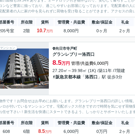
屋の面積も39.54㎡あります。オートロック付き物件なので、安心して暮らすこと
コンなど豊富に揃っており、過ごしやすいお部屋になっております。宅配業者の人
宅配業者の人に家の中を見られずに荷物を受け取ることができます。アクセスの良い徒
部屋番号
所在階
賃料
管理費・共益費
敷金/保証金
礼金
10.7
205号室
2階
8,000円
0ヶ月
2ヶ月
万円
マンション
向日市
寺戸町
グランレブリー洛西口
8.5
万円
管理/共益費6,000円
27.20㎡～39.98㎡ (1K) /築11年 /7階建
阪急京都本線
「
洛西口
」駅 徒歩3分
物件です！お問合せはお早めにお願いします。グランレブリー洛西口の詳しい情報
ンロが付いているマンションです。宅配ボックス付きですので時間を気にせず荷物
お任せ下さい！新生活を快適にスタートできるよう、しっかりとサポートいたします
部屋番号
所在階
賃料
管理費・共益費
敷金/保証金
礼金
8.5
608
6階
6,000円
0万円
2ヶ月
万円