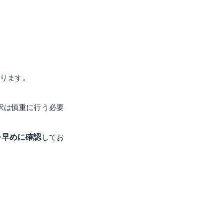
。
なります。
択は慎重に行う必要
を早めに確認
してお