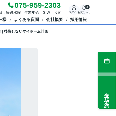
075-959-2303
0
休日：毎週水曜 年末年始 G.W お盆
ログイン
お気に入り
ー様
よくある質問
会社概要
採用情報
備｜後悔しないマイホーム計画
来店予約