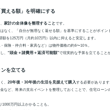
て「買える額」を明確にする
は、
家計の全体像を整理すること
です。
ではなく、「自分が無理なく返せる額」を基準にすることがポイン
済額を125万円（月約10万円）以内に抑えると安定します。
・保険・仲介料・家具など）は物件価格の約6〜10％。
握し、
“頭金＋諸費用＋返済可能額”
で現実的な予算を立てること
ランを立てる
なく、
20年後・30年後の生活を見据えて購入
する必要があります
資金など、将来の支出イベントを整理しておくことで、住宅ローン
1000万円以上かかることも。