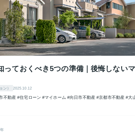
知っておくべき5つの準備｜後悔しない
ョン）
2025.10.12
市不動産
#住宅ローン
#マイホーム
#向日市不動産
#京都市不動産
#大
9年