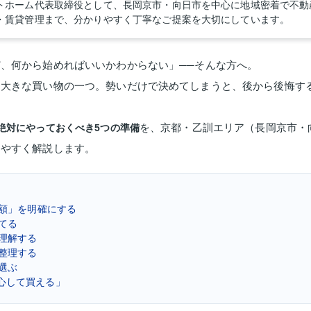
トホーム代表取締役として、長岡京市・向日市を中心に地域密着で不動
・賃貸管理まで、分かりやすく丁寧なご提案を大切にしています。
、何から始めればいいかわからない」──そんな方へ。
も大きな買い物の一つ。勢いだけで決めてしまうと、後から後悔す
を、京都・乙訓エリア（長岡京市・
絶対にやっておくべき5つの準備
りやすく解説します。
る額」を明確にする
立てる
を理解する
を整理する
を選ぶ
心して買える」