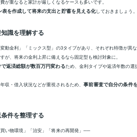
育費が重なると家計が厳しくなるケースも多いです。
ン表を作成して将来の支出と貯蓄を見える化
しておきましょう
礎知識を理解する
変動金利」「ミックス型」の3タイプがあり、それぞれ特徴が異
ですが、将来の金利上昇に備えるなら固定型も検討対象に。
けで返済総額が数百万円変わる
ため、金利タイプや返済年数の選
・年収・借入状況などが重視されるため、
事前審査で自分の条件
境条件を整理する
買い物環境」「治安」「将来の再開発」──