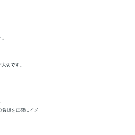
ト。
が大切です。
。
の負担を正確にイメ