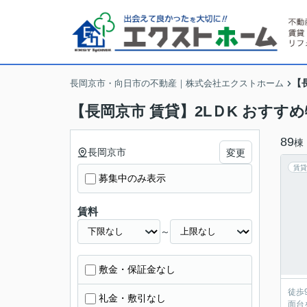
【
長岡京市・向日市の不動産｜株式会社エクストホーム
【長岡京市 賃貸】2LＤK おすす
89
棟
長岡京市
変更
賃貸
募集中のみ表示
賃料
～
敷金・保証金なし
徒歩
礼金・敷引なし
面台