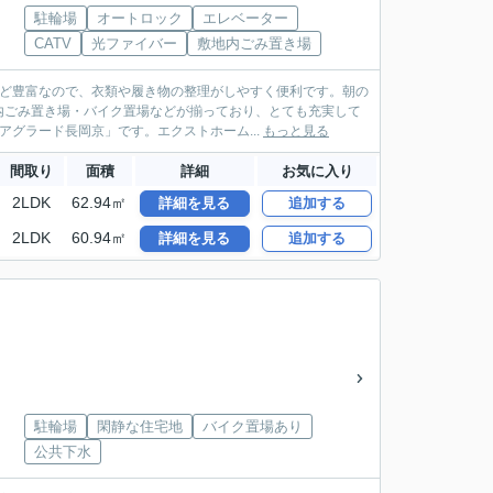
駐輪場
オートロック
エレベーター
CATV
光ファイバー
敷地内ごみ置き場
など豊富なので、衣類や履き物の整理がしやすく便利です。朝の
内ごみ置き場・バイク置場などが揃っており、とても充実して
グラード長岡京」です。エクストホーム...
もっと見る
間取り
面積
詳細
お気に入り
2LDK
62.94㎡
詳細を見る
追加する
2LDK
60.94㎡
詳細を見る
追加する
駐輪場
閑静な住宅地
バイク置場あり
公共下水