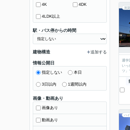
4K
4DK
賃貸
4LDK以上
駅・バス停からの時間
建物構造
追加する
通学
情報公開日
いっ
ツ」
指定しない
本日
3日以内
1週間以内
画像・動画あり
画像あり
ハイ
動画あり