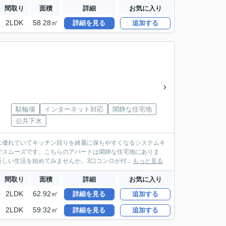
間取り
面積
詳細
お気に入り
2LDK
58.28㎡
詳細を見る
追加する
駐輪場
インターネット対応
閑静な住宅地
公共下水
に優れていてキッチン回りを綺麗に保ちやすくなるシステムキ
でスムーズです。こちらのアパートは閑静な住宅地にありま
い生活を始めてみませんか。3口コンロが付...
もっと見る
間取り
面積
詳細
お気に入り
2LDK
62.92㎡
詳細を見る
追加する
2LDK
59.32㎡
詳細を見る
追加する