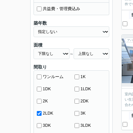
件で
共益費・管理費込み
築年数
アパ
面積
～
間取り
ワンルーム
1K
1DK
1LDK
室内
い生
2K
2DK
合わ
2LDK
3K
3DK
3LDK