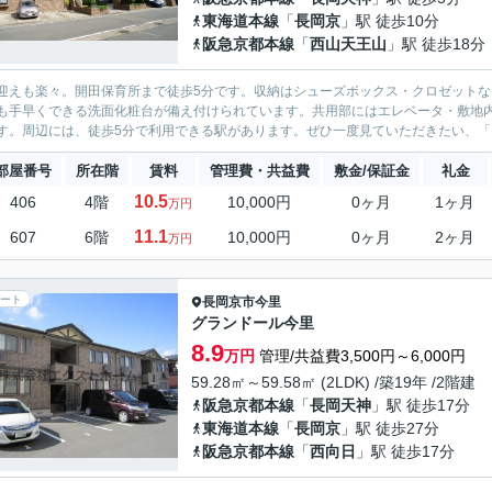
東海道本線
「
長岡京
」駅 徒歩10分
阪急京都本線
「
西山天王山
」駅 徒歩18分
迎えも楽々。開田保育所まで徒歩5分です。収納はシューズボックス・クロゼット
も手早くできる洗面化粧台が備え付けられています。共用部にはエレベータ・敷地
す。周辺には、徒歩5分で利用できる駅があります。ぜひ一度見ていただきたい、「ア
部屋番号
所在階
賃料
管理費・共益費
敷金/保証金
礼金
10.5
406
4階
10,000円
0ヶ月
1ヶ月
万円
11.1
607
6階
10,000円
0ヶ月
2ヶ月
万円
ート
長岡京市
今里
グランドール今里
8.9
万円
管理/共益費3,500円～6,000円
59.28㎡～59.58㎡ (2LDK) /築19年 /2階建
阪急京都本線
「
長岡天神
」駅 徒歩17分
東海道本線
「
長岡京
」駅 徒歩27分
阪急京都本線
「
西向日
」駅 徒歩17分