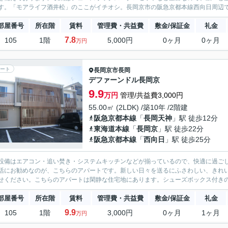
す。「モアライフ酒井松」のここがイチオシ。長岡京市の阪急京都本線西向日周辺でこ
部屋番号
所在階
賃料
管理費・共益費
敷金/保証金
礼金
7.8
105
1階
5,000円
0ヶ月
0ヶ月
万円
ート
長岡京市
長岡
デファーンドル長岡京
9.9
万円
管理/共益費3,000円
55.00㎡ (2LDK) /築10年 /2階建
阪急京都本線
「
長岡天神
」駅 徒歩12分
東海道本線
「
長岡京
」駅 徒歩22分
阪急京都本線
「
西向日
」駅 徒歩25分
設備はエアコン・追い焚き・システムキッチンなどが揃っているので、快適に過ご
活にお勧めなのが、こちらのアパートです。新しい日々を送るにふさわしい、きれい
せください。こちらのアパートは閑静な住宅地にあります。シューズボックス付きの
部屋番号
所在階
賃料
管理費・共益費
敷金/保証金
礼金
9.9
105
1階
3,000円
0ヶ月
1ヶ月
万円