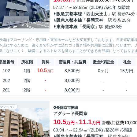
万円
管理/共益費8,000円～8,500円
57.37㎡～59.52㎡ (2LDK) /築1年 /3階建
阪急京都本線
「
西山天王山
」駅 徒歩24分
阪急京都本線
「
長岡天神
」駅 徒歩25分
東海道本線
「
長岡京
」駅 徒歩33分
設備はフローリング・専用庭・玄関ホールなど大変充実しております。自走式駐車
を楽にするために、遠くまで行かずに済むゴミ置き場を共用部に設置しています。
気になりにくく、騒音によるストレスを減らすことができる角部屋になっております
部屋番号
所在階
賃料
管理費・共益費
敷金/保証金
礼金
10.5
102
1階
8,500円
0ヶ月
15万円
万円
-
202
2階
8,000円
-
-
-
201
2階
8,000円
-
-
マンション
長岡京市
開田
アグラード長岡京
10.5
11.1
万円～
万円
管理/共益費10,00
60.94㎡～62.94㎡ (2LDK) /築28年 /6階建
阪急京都本線
「
長岡天神
」駅 徒歩5分