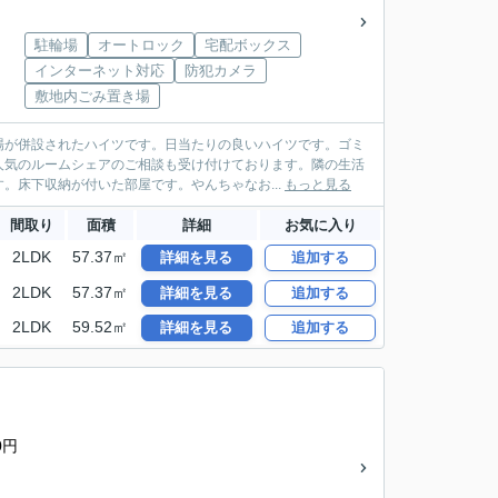
駐輪場
オートロック
宅配ボックス
インターネット対応
防犯カメラ
敷地内ごみ置き場
場が併設されたハイツです。日当たりの良いハイツです。ゴミ
人気のルームシェアのご相談も受け付けております。隣の生活
。床下収納が付いた部屋です。やんちゃなお...
もっと見る
間取り
面積
詳細
お気に入り
2LDK
57.37㎡
詳細を見る
追加する
2LDK
57.37㎡
詳細を見る
追加する
2LDK
59.52㎡
詳細を見る
追加する
0円