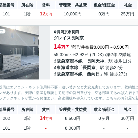
部屋番号
所在階
賃料
管理費・共益費
敷金/保証金
礼金
12
101
1階
10,000円
0万円
25万円
万円
ツ
長岡京市
長岡
グレイス長岡京
14
万円
管理/共益費8,000円～8,500円
59.32㎡～62.92㎡ (2LDK) /築2年 /2階建
阪急京都本線
「
長岡天神
」駅 徒歩11分
東海道本線
「
長岡京
」駅 徒歩22分
阪急京都本線
「
西向日
」駅 徒歩27分
設備はエアコン・ネット使用料不要・追い焚きなど大変充実しております。収納性
ンがあります。実際に部屋を確認して納得の新居選びを。空き部屋であれば入居ま
ラクラクネットが繋がるお住まい、高速回線を導入しています。こちらのお部屋で新し
部屋番号
所在階
賃料
管理費・共益費
敷金/保証金
礼金
14
202
2階
8,500円
0ヶ月
30万円
万円
-
101
1階
8,000円
-
-