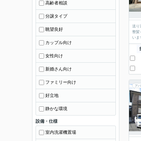
高齢者相談
分譲タイプ
送り
眺望良好
整髪
いま
カップル向け
女性向け
新婚さん向け
ファミリー向け
アパ
好立地
静かな環境
設備・仕様
室内洗濯機置場