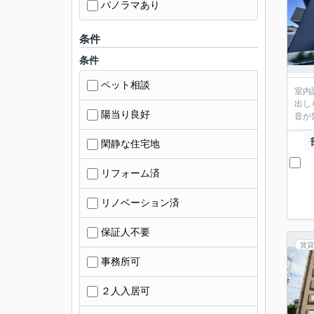
パノラマあり
条件
条件
ペット相談
室内
出し
陽当り良好
音が
閑静な住宅地
リフォーム済
リノベーション済
保証人不要
賃貸
事務所可
２人入居可