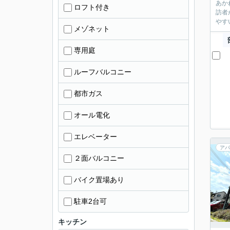
あか
ロフト付き
訪者
やす
メゾネット
専用庭
ルーフバルコニー
都市ガス
オール電化
エレベーター
アパ
２面バルコニー
バイク置場あり
駐車2台可
キッチン