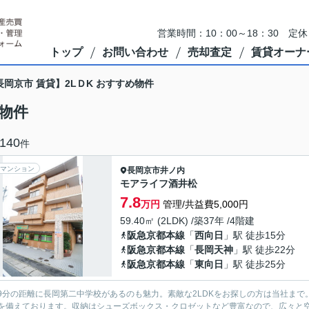
営業時間：10：00～18：30 
トップ
お問い合わせ
売却査定
賃貸オーナ
長岡京市 賃貸】2LＤK おすすめ物件
め物件
140
件
マンション
長岡京市
井ノ内
モアライフ酒井松
7.8
万円
管理/共益費5,000円
59.40㎡ (2LDK) /築37年 /4階建
阪急京都本線
「
西向日
」駅 徒歩15分
阪急京都本線
「
長岡天神
」駅 徒歩22分
阪急京都本線
「
東向日
」駅 徒歩25分
9分の距離に長岡第二中学校があるのも魅力。素敵な2LDKをお探しの方は当社ま
を備えております。収納はシューズボックス・クロゼットなど豊富なので、広々と空