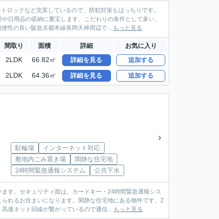
ートロックなど充実しているので、防犯対策もばっちりです。
類や日用品の収納に重宝します。こだわりの条件として多い、
便性の良い阪急京都本線長岡天神周辺で...
もっと見る
間取り
面積
詳細
お気に入り
2LDK
66.82㎡
詳細を見る
追加する
2LDK
64.36㎡
詳細を見る
追加する
駐輪場
インターネット対応
敷地内ごみ置き場
閑静な住宅地
24時間緊急通報システム
公共下水
ます。セキュリティ面は、カードキー・24時間緊急通報シス
えられるお住まいになります。閑静な住宅地にある物件です。2
速ネット回線が繋がっているので通信...
もっと見る