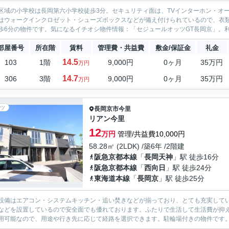
区域の小学校は長岡第六小学校徒歩3分。セキュリティ面は、TVインターホン・オ
はウォークインクロゼット・シューズボックスなどが備え付けられているので、衣
歩6分の物件です。気になるイチオシ物件情報：「セジュールオッツGT長岡京」。利
部屋番号
所在階
賃料
管理費・共益費
敷金/保証金
礼金
14.5
103
1階
9,000円
0ヶ月
35万円
万円
14.7
306
3階
9,000円
0ヶ月
35万円
万円
ツ
長岡京市
今里
リアン今里
12
万円
管理/共益費10,000円
58.28㎡ (2LDK) /築6年 /2階建
阪急京都本線
「
長岡天神
」駅 徒歩16分
阪急京都本線
「
西向日
」駅 徒歩24分
東海道本線
「
長岡京
」駅 徒歩25分
設備はエアコン・システムキッチン・追い焚きなどが揃っており、とても充実してい
などを設置しているので安全面でも優れております。ふたりで生活して生活費が抑
用可能なので、用途や行き先に応じて経路を選択できます。駐輪場付きの物件です。高