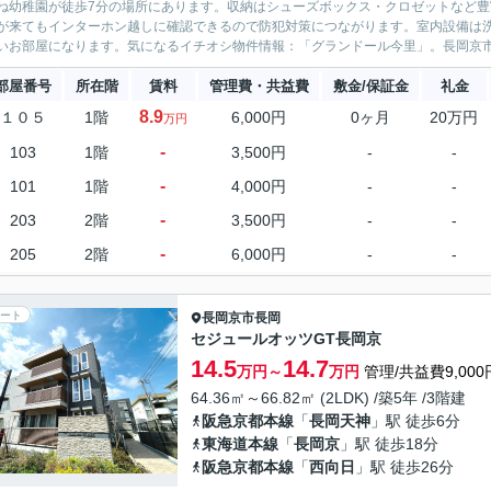
ね幼稚園が徒歩7分の場所にあります。収納はシューズボックス・クロゼットなど
が来てもインターホン越しに確認できるので防犯対策につながります。室内設備は
いお部屋になります。気になるイチオシ物件情報：「グランドール今里」。長岡京市
部屋番号
所在階
賃料
管理費・共益費
敷金/保証金
礼金
8.9
１０５
1階
6,000円
0ヶ月
20万円
万円
-
103
1階
3,500円
-
-
-
101
1階
4,000円
-
-
-
203
2階
3,500円
-
-
-
205
2階
6,000円
-
-
ート
長岡京市
長岡
セジュールオッツGT長岡京
14.5
14.7
万円～
万円
管理/共益費9,000
64.36㎡～66.82㎡ (2LDK) /築5年 /3階建
阪急京都本線
「
長岡天神
」駅 徒歩6分
東海道本線
「
長岡京
」駅 徒歩18分
阪急京都本線
「
西向日
」駅 徒歩26分