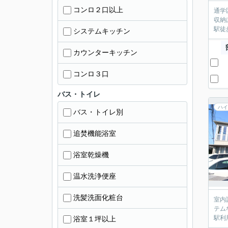
コンロ２口以上
通学
収納
駅徒
システムキッチン
カウンターキッチン
コンロ３口
バス・トイレ
ハイ
バス・トイレ別
追焚機能浴室
浴室乾燥機
温水洗浄便座
洗髪洗面化粧台
室内
テム
駅利
浴室１坪以上