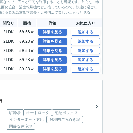
豊富なので、広々と空間を利用することも可能です。知らない来
洗面化粧台・浴室乾燥機などが揃っているので、快適に過ごし
にある阪急京都本線長岡天神周辺で楽しい...
もっと見る
間取り
面積
詳細
お気に入り
2LDK
59.58㎡
詳細を見る
追加する
2LDK
59.28㎡
詳細を見る
追加する
2LDK
59.58㎡
詳細を見る
追加する
2LDK
59.28㎡
詳細を見る
追加する
2LDK
59.58㎡
詳細を見る
追加する
円
駐輪場
オートロック
宅配ボックス
インターネット対応
敷地内ごみ置き場
閑静な住宅地