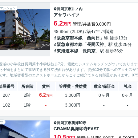
マンション
長岡京市
井ノ内
アサワハイツ
6.2
万円
管理/共益費3,000円
49.88㎡ (2LDK) /築47年 /4階建
阪急京都本線
「
西向日
」駅 徒歩13分
阪急京都本線
「
長岡天神
」駅 徒歩25分
東海道本線
「
長岡京
」駅 徒歩36分
区域の小学校は長岡第十小学校徒歩7分。素敵なシステムキッチンがついておりま
た小物をまとめて収納できる独立洗面台があります。徒歩13分で駅へのアクセスが
です。地域密着型のエクストホームだからこそご紹介できるお部屋があります。075-959
部屋番号
所在階
賃料
管理費・共益費
敷金/保証金
礼金
6.2
207
2階
3,000円
0ヶ月
0ヶ月
万円
-
102
1階
3,000円
-
-
ツ
長岡京市
奥海印寺
GRAMM奥海印寺EAST
10.5