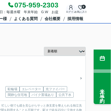
075-959-2303
0
定休日：毎週水曜 年末年始 G.W お盆
ログイン
お気に入り
ー様
よくある質問
会社概要
採用情報
来店予約
駐輪場
エレベーター
光ファイバー
閑静な住宅地
バイク置場あり
公共下水
で。忙しい朝でも鏡を見ながらサッと身支度を整えられる独立洗
間を利用することも可能です。駅まで徒歩15分に立地する物