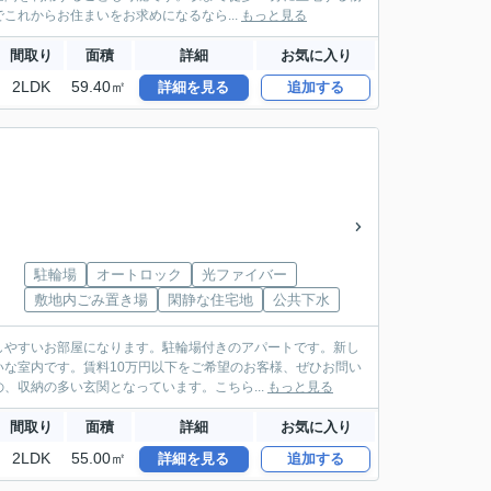
れからお住まいをお求めになるなら...
もっと見る
間取り
面積
詳細
お気に入り
2LDK
59.40㎡
詳細を見る
追加する
駐輪場
オートロック
光ファイバー
敷地内ごみ置き場
閑静な住宅地
公共下水
しやすいお部屋になります。駐輪場付きのアパートです。新し
な室内です。賃料10万円以下をご希望のお客様、ぜひお問い
、収納の多い玄関となっています。こちら...
もっと見る
間取り
面積
詳細
お気に入り
2LDK
55.00㎡
詳細を見る
追加する