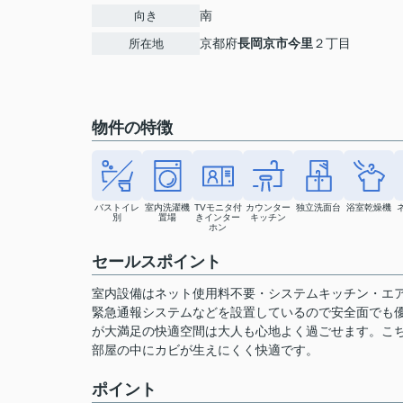
南
向き
京都府
長岡京市
今里
２丁目
所在地
物件の特徴
バストイレ
室内洗濯機
TVモニタ付
カウンター
独立洗面台
浴室乾燥機
別
置場
きインター
キッチン
ホン
セールスポイント
室内設備はネット使用料不要・システムキッチン・エア
緊急通報システムなどを設置しているので安全面でも
が大満足の快適空間は大人も心地よく過ごせます。こ
部屋の中にカビが生えにくく快適です。
ポイント