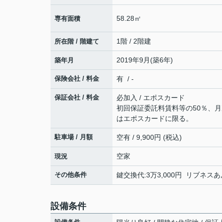
58.28㎡
専有面積
1階 / 2階建
所在階 / 階建て
2019年9月(築6年)
築年月
保険会社 / 料金
有 / -
保証会社 / 料金
必加入 / エポスカード
初回保証委託料賃料等の50％、
はエポスカードに限る。
駐車場 / 月額
空有 / 9,900円 (税込)
空家
現況
その他条件
鍵交換代:3万3,000円 リブネス
設備条件