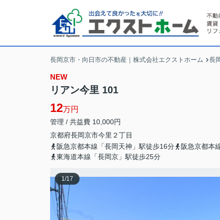
長岡京市・向日市の不動産｜株式会社エクストホーム
長
NEW
リアン今里 101
12
万円
管理 / 共益費 10,000円
京都府
長岡京市
今里
２丁目
阪急京都本線「長岡天神」駅徒歩16分
阪急京都本線
東海道本線「長岡京」駅徒歩25分
1
/
17