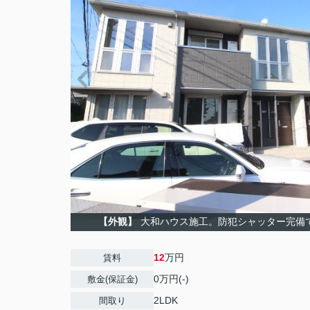
【外観】
大和ハウス施工。防犯シャッター完備
12
万円
賃料
0万円(-)
敷金(保証金)
2LDK
間取り