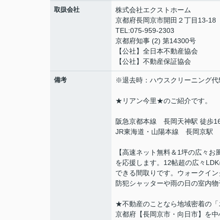
取扱会社
株式会社エクストホーム
京都府長岡京市開田２丁目13-18 
TEL:075-959-2303
京都府知事 (2) 第14300号
【公社】全日本不動産
【公社】不動産保証協会
備考
※退去時：ハウスクリーニング代55
★リアン今里★のご紹介です。
阪急京都本線 長岡天神駅 徒歩1
JR東海道・山陽本線 長岡京駅 
【高速ネット無料＆1坪の広々お
を応援します。12帖超の広々L
できる間取りです。ウォークイン
防犯シャッターや雨の日の室内物
★不動産のことなら地域密着の「
京都府【長岡京市・向日市】を中