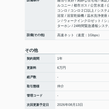
設備条件
陽当り良好 / 閑静な住宅地 / 保証人
ルコニー / 都市ガス / 公営水道 /
コンロ / コンロ２口以上 / システ
浴室 / 浴室乾燥機 / 温水洗浄便座 
ン / ウォークインクロゼット / 
ターホン / 24時間緊急通報システム
設備(その他)
高速ネット（速度：1Gbps）
その他
1年
契約期間
6万円
更新料
-
総戸数
仲介
取引態様
-
管理コード
2026年08月13日
次回更新予定日