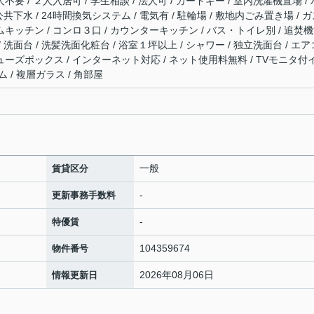
不要 / ２人入居可 / 学生相談 / 法人可 / カードキー / 室内洗濯機置場 / 
 公共下水 / 24時間換気システム / 電気有 / 駐輪場 / 敷地内ごみ置き場 / 
ムキッチン / コンロ３口 / カウンターキッチン / バス・トイレ別 / 追焚
/ 洗面台 / 洗髪洗面化粧台 / 浴室１坪以上 / シャワー / 独立洗面台 / エア
シューズボックス / インターネット対応 / ネット使用料無料 / TVモニタ付
 / 複層ガラス / 角部屋
一般
賃貸区分
-
更新事務手数料
-
特優賃
104359674
物件番号
2026年08月06日
情報更新日