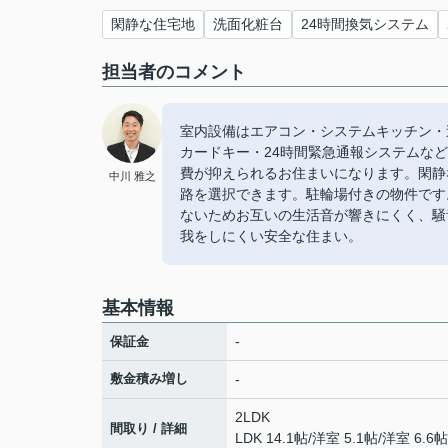
閑静な住宅地
洗面化粧台
24時間換気システム
担当者のコメント
室内設備はエアコン・システムキッチン・
カードキー・24時間緊急通報システムな
費が抑えられるお住まいになります。閑静
中川 雅之
路を選択できます。駐輪場付きの物件です
ないためお互いの生活音が響きにくく、騒
我をしにくい安全な住まい。
基本情報
-
保証金
敷金積み増し
-
2LDK
間取り / 詳細
LDK 14.1帖
/
洋室 5.1帖
/
洋室 6.6帖