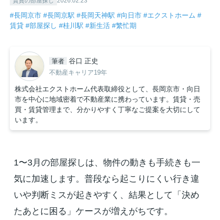
賃貸の部屋探し
2026.02.23
#長岡京市
#長岡京駅
#長岡天神駅
#向日市
#エクストホーム
#
賃貸
#部屋探し
#桂川駅
#新生活
#繁忙期
谷口 正史
筆者
不動産キャリア19年
株式会社エクストホーム代表取締役として、長岡京市・向日
市を中心に地域密着で不動産業に携わっています。賃貸・売
買・賃貸管理まで、分かりやすく丁寧なご提案を大切にして
います。
1〜3月の部屋探しは、物件の動きも手続きも一
気に加速します。普段なら起こりにくい行き違
いや判断ミスが起きやすく、結果として「決め
たあとに困る」ケースが増えがちです。