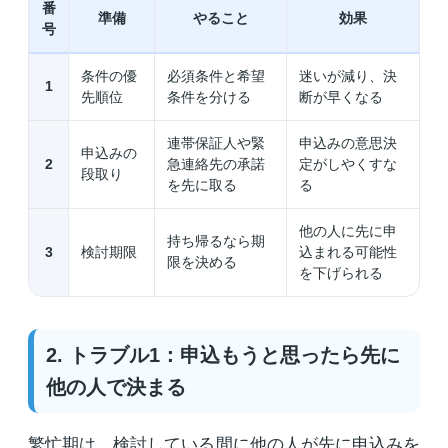
番
準備
やること
効果
号
条件の優
必須条件と希望
迷いが減り、決
1
先順位
条件を分ける
断が早くなる
連帯保証人や緊
申込みの意思決
申込みの
2
急連絡先の承諾
定がしやくすな
段取り
を先に取る
る
他の人に先に申
持ち帰るなら期
3
検討期限
込まれる可能性
限を決める
を下げられる
2. トラブル1：申込もうと思ったら先に
他の人で決まる
繁忙期は、検討している間に他の人が先に申込みを