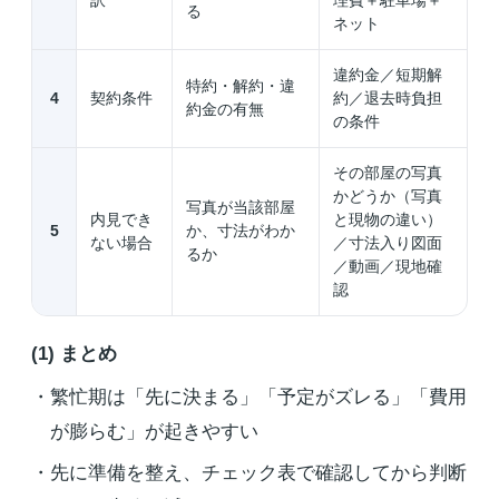
訳
理費＋駐車場＋
る
ネット
違約金／短期解
特約・解約・違
4
契約条件
約／退去時負担
約金の有無
の条件
その部屋の写真
かどうか（写真
写真が当該部屋
内見でき
と現物の違い）
5
か、寸法がわか
ない場合
／寸法入り図面
るか
／動画／現地確
認
(1) まとめ
繁忙期は「先に決まる」「予定がズレる」「費用
が膨らむ」が起きやすい
先に準備を整え、チェック表で確認してから判断