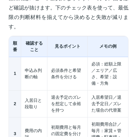
ど確認が抜けます。下のチェック表を使って、最低
限の判断材料を揃えてから決めると失敗が減りま
す。
順
確認する
見るポイント
メモの例
番
こと
必須：総額上限
申込み判
必須条件と希望
／エリア／広
1
断の軸
条件を分ける
さ、希望：設
備・方角
退去予定のズレ
入居希望日／退
入居日と
2
を想定して余裕
去予定日／ズレ
段取り
を持つ
た場合の代替案
初期費用合計／
初期費用と毎月
費用の内
毎月：家賃＋管
3
の固定費を分け