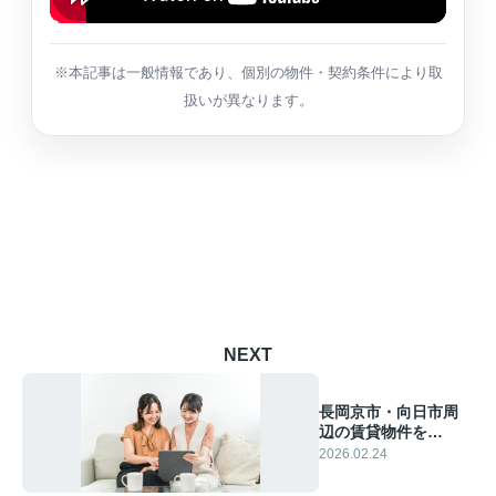
※本記事は一般情報であり、個別の物件・契約条件により取
扱いが異なります。
NEXT
長岡京市・向日市周
辺の賃貸物件を
YouTubeで内見！エ
2026.02.24
クストホームの動画
活用術