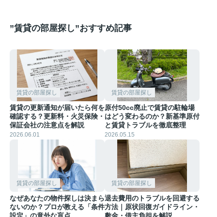
”賃貸の部屋探し”おすすめ記事
賃貸の部屋探し
賃貸の部屋探し
賃貸の更新通知が届いたら何を
原付50cc廃止で賃貸の駐輪場
確認する？更新料・火災保険・
はどう変わるのか？新基準原付
保証会社の注意点を解説
と賃貸トラブルを徹底整理
2026.06.01
2026.05.15
賃貸の部屋探し
賃貸の部屋探し
なぜあなたの物件探しは決まら
退去費用のトラブルを回避する
ないのか？プロが教える「条件
方法｜原状回復ガイドライン・
設定」の意外な盲点
敷金・借主負担を解説