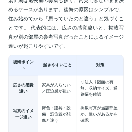
繁忙期は退去前の募集も多く、内見できないまま決
めるケースがあります。後悔の原因はシンプルで、
住み始めてから「思っていたのと違う」と気づくこ
とです。 代表的には、広さの感覚違いと、掲載写
真が別の部屋の参考写真だったことによるイメージ
違いが起こりやすいです。
後悔ポイン
起きやすいこと
対策
ト
寸法入り図面の有
広さの感覚
家具が入らない
無、収納サイズ、通
違い
／圧迫感が強い
路幅を確認
床色・建具・設
掲載写真が当該部屋
写真のイメ
備・窓位置が想
か、違いがあるかを
ージ違い
像と違う
確認