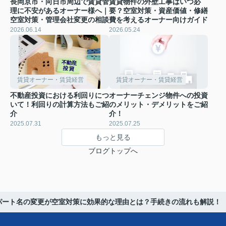
長岡京市・向日市周辺で賃貸管
賃貸物件の外壁工事はいつ必
理に不安があるオーナー様へ｜
要？空室対策・資産価値・修繕
空室対策・管理会社変更の相談
費を考えるオーナー向けガイド
2026.06.14
2026.05.24
賃貸オーナー・賃貸経営
賃貸オーナー・賃貸経営
不動産投資における利回りにつ
オーナーチェンジ物件への投資
いて！利回りの計算方法もご紹
のメリット・デメリットをご紹
介
介！
2025.07.31
2025.07.25
もっと見る
ブログトップへ
パート名の変更が空室対策に効果的な理由とは？手続きの流れも解説！