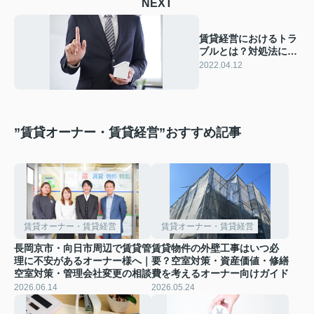
NEXT
賃貸経営におけるトラ
ブルとは？対処法につ
いても解説
2022.04.12
”賃貸オーナー・賃貸経営”おすすめ記事
賃貸オーナー・賃貸経営
賃貸オーナー・賃貸経営
長岡京市・向日市周辺で賃貸管
賃貸物件の外壁工事はいつ必
理に不安があるオーナー様へ｜
要？空室対策・資産価値・修繕
空室対策・管理会社変更の相談
費を考えるオーナー向けガイド
2026.06.14
2026.05.24