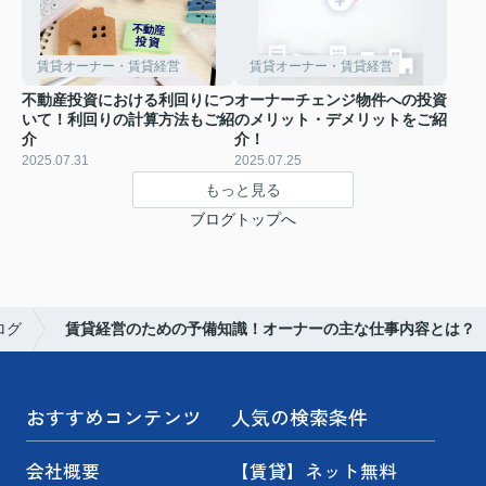
賃貸オーナー・賃貸経営
賃貸オーナー・賃貸経営
不動産投資における利回りにつ
オーナーチェンジ物件への投資
いて！利回りの計算方法もご紹
のメリット・デメリットをご紹
介
介！
2025.07.31
2025.07.25
もっと見る
ブログトップへ
ログ
賃貸経営のための予備知識！オーナーの主な仕事内容とは？
おすすめコンテンツ
人気の検索条件
会社概要
【賃貸】ネット無料