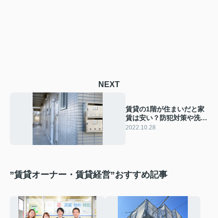
NEXT
賃貸の1階が住まいだと家
賃は安い？防犯対策や洗濯
物を干すコツも解説
2022.10.28
”賃貸オーナー・賃貸経営”おすすめ記事