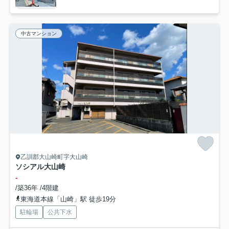
中古マンション
乙訓郡大山崎町字大山崎
ソシアル大山崎
-
/築36年 /4階建
東海道本線「山崎」駅 徒歩19分
駐輪場
公共下水