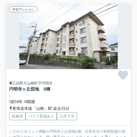
中古マンション
乙訓郡大山崎町字円明寺
円明寺ヶ丘団地 S棟
-
/築54年 /4階建
東海道本線「山崎」駅 徒歩31分
駐輪場
バイク置場あり
公共下水
こだわりポイント満載の円明寺ヶ丘団地S棟。日常生活で利用頻度の高
い水回りだからこそ、使い勝手のいいシステムキッチンを選ん...
もっと