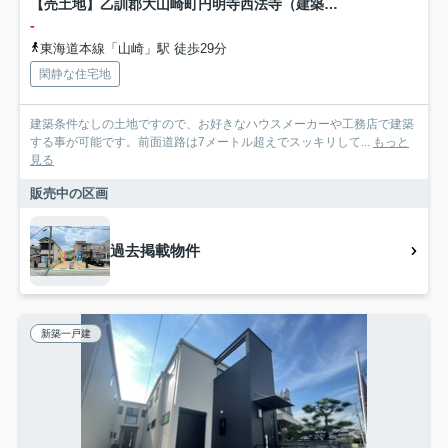
【売土地】乙訓郡大山崎町円明寺西法寺（建築条件なし）
-
東海道本線「山崎」駅 徒歩29分
閑静な住宅地
建築条件なしの土地ですので、お好きなハウスメーカーや工務店で建築
する事が可能です。前面道路は7メートル超えでスッキリして...
もっと
見る
販売中の区画
過去掲載物件
新築一戸建