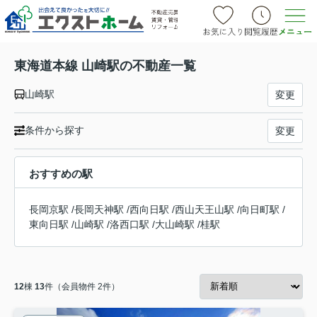
東海道本線 山崎駅の不動産一覧
山崎駅
変更
条件から探す
変更
おすすめの駅
長岡京駅
/
長岡天神駅
/
西向日駅
/
西山天王山駅
/
向日町駅
/
東向日駅
/
山崎駅
/
洛西口駅
/
大山崎駅
/
桂駅
12
棟
13
件（会員物件 2件）