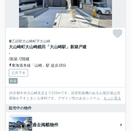
乙訓郡大山崎町字大山崎
大山崎町大山崎鏡田「大山崎駅」新築戸建
-
/新築 /2階建
東海道本線「山崎」駅 徒歩18分
公共下水
新築
JA京都中央大山崎支店まで233mです。浴室乾燥機のあるお風呂場は洗
濯物を干すときにも便利です。デザイン性のあるシステム...
もっと見る
販売中の物件
過去掲載物件