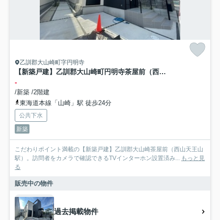
乙訓郡大山崎町字円明寺
【新築戸建】乙訓郡大山崎町円明寺茶屋前（西山天王山駅）
-
/新築 /2階建
東海道本線「山崎」駅 徒歩24分
公共下水
新築
こだわりポイント満載の【新築戸建】乙訓郡大山崎茶屋前（西山天王山
駅）。訪問者をカメラで確認できるTVインターホン設置済み...
もっと見
る
販売中の物件
過去掲載物件