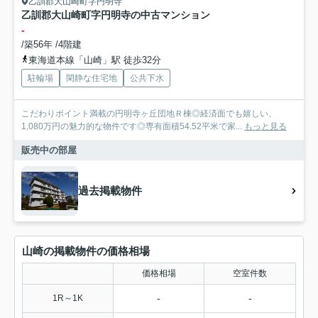
乙訓郡大山崎町字円明寺
乙訓郡大山崎町字円明寺の中古マンション
-
/築56年 /4階建
東海道本線「山崎」駅 徒歩32分
駐輪場
閑静な住宅地
公共下水
こだわりポイント満載の円明寺ヶ丘団地Ｒ棟◎経済面でも嬉しい、
1,080万円の魅力的な物件です◎専有面積54.52平米で家...
もっと見る
販売中の部屋
過去掲載物件
山崎の掲載物件の価格相場
価格相場
空室件数
-
-
1R～1K