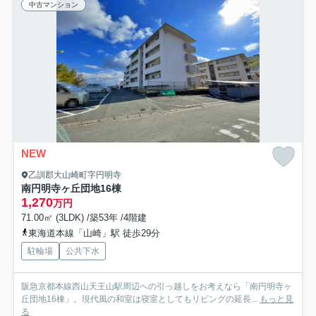
中古マンション
NEW
乙訓郡大山崎町字円明寺
南円明寺ヶ丘団地16棟
1,270
万円
71.00㎡ (3LDK) /築53年 /4階建
東海道本線「山崎」駅 徒歩29分
駐輪場
公共下水
阪急京都本線西山天王山駅周辺への引っ越しをお考えなら「南円明寺ヶ
丘団地16棟」。現代風の和室は寝室としてもリビングの延長...
もっと見
る