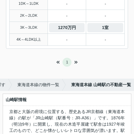
-
-
1DK～1LDK
-
-
2K～2LDK
1270万円
1室
3K～3LDK
-
-
4K～4LDK以上
1
探す
東海道本線の物件一覧
東海道本線 山崎駅の不動産一覧
山崎駅情報
京都と大阪の府境に位置する、歴史あるJR京都線（東海道本
線）の駅が「JR山崎駅（駅番号：JR‑A36）」です。1876年
（明治9年）に開業し、現在の木造平屋建て駅舎は1927年竣
工のもので、どこか懐かしいレトロな雰囲気が漂います。駅