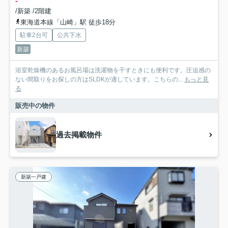
-
/新築 /2階建
東海道本線「山崎」駅 徒歩18分
駐車2台可
公共下水
新築
浴室乾燥機のあるお風呂場は洗濯物を干すときにも便利です。圧迫感の
ない間取りをお探しの方はSLDKが適しています。こちらの...
もっと見
る
販売中の物件
過去掲載物件
新築一戸建