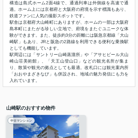
構造は島式ホーム2面4線で、通過列車は外側線を高速で通
過。ホーム上には京都府と大阪府の府境を示す標識もあり、
鉄道ファンに人気の撮影スポットです。
駅舎は京都府大山崎町にありますが、ホームの一部は大阪府
島本町にまたがる珍しい立地で、府境をまたぐユニークな体
験ができます。また、徒歩約3分の距離には阪急京都線「大山
崎駅」もあり、JRと阪急の2路線を利用できる便利な乗換駅
としても機能しています。
駅周辺には「サントリー山崎蒸溜所」や「アサヒビール大山
崎山荘美術館」、「天王山登山口」などの観光名所が集ま
り、散策や観光の拠点としても最適。改札口には観光案内所
「おおやまざきなび」も併設され、地域の魅力発信にも力を
入れています。
山崎駅のおすすめ物件
中古マンション