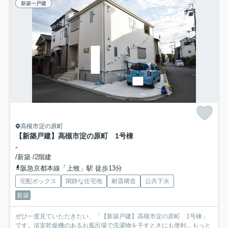
新築一戸建
高槻市淀の原町
【新築戸建】高槻市淀の原町 1号棟
-
/新築 /2階建
阪急京都本線「上牧」駅 徒歩13分
宅配ボックス
閑静な住宅地
耐震構造
公共下水
新築
ぜひ一度見ていただきたい、「【新築戸建】高槻市淀の原町 1号棟」
です。浴室乾燥機のあるお風呂場で洗濯物を干すときにも便利...
もっと