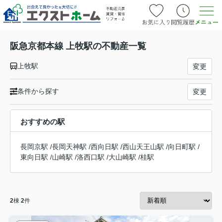
阪急京都本線 上牧駅の不動産一覧
上牧駅
変更
条件から探す
変更
おすすめの駅
長岡京駅
/
長岡天神駅
/
西向日駅
/
西山天王山駅
/
向日町駅
/
東向日駅
/
山崎駅
/
洛西口駅
/
大山崎駅
/
桂駅
2
棟
2
件