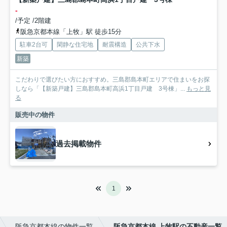
-
/予定 /2階建
阪急京都本線「上牧」駅 徒歩15分
駐車2台可
閑静な住宅地
耐震構造
公共下水
新築
こだわりで選びたい方におすすめ。三島郡島本町エリアで住まいをお探
しなら「【新築戸建】三島郡島本町高浜1丁目戸建 3号棟」...
もっと見
る
販売中の物件
過去掲載物件
1
阪急京都本線の物件一覧
阪急京都本線 上牧駅の不動産一覧