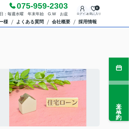
075-959-2303
0
定休日：毎週水曜 年末年始 G.W お盆
ログイン
お気に入り
ー様
よくある質問
会社概要
採用情報
来店予約