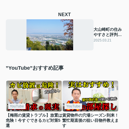
NEXT
大山崎町の住み
やすさと評判
は？移住の魅力
2025.03.21
をご紹介
”YouTube”おすすめ記事
YouTube
YouTube
【梅雨の賃貸トラブル】放置は
賃貸物件の穴場シーズン到来！
危険！今すぐできるカビ対策5
繁忙期直後の狙い目物件教えま
選
す