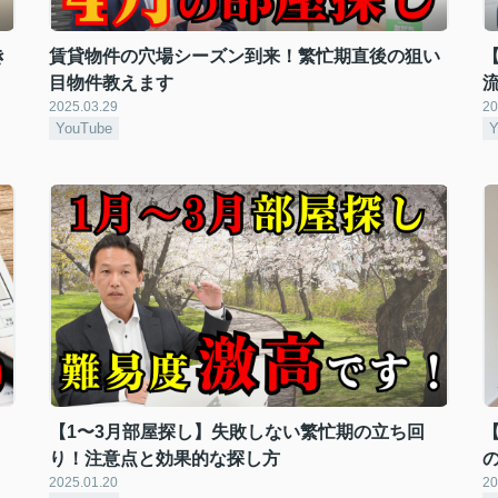
き
賃貸物件の穴場シーズン到来！繁忙期直後の狙い
目物件教えます
2025.03.29
20
YouTube
Y
【1〜3月部屋探し】失敗しない繁忙期の立ち回
り！注意点と効果的な探し方
2025.01.20
20