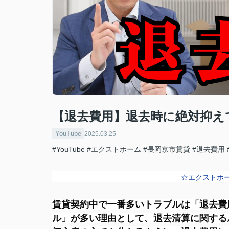
【退去費用】退去時に絶対抑え
YouTube
2025.03.25
#YouTube
#エクストホーム
#長岡京市賃貸
#退去費用
☆エクストホ
賃貸契約中で一番多いトラブルは「退去費
ル」が多い理由として、退去清算に関する