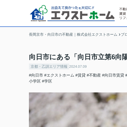
長岡京市・向日市の不動産｜株式会社エクストホーム
ブ
向日市にある「向日市立第6向
京都・乙訓エリア情報
2024.07.09
#向日市
#エクストホーム
#賃貸
#不動産
#向日市賃貸
小学区
#学区