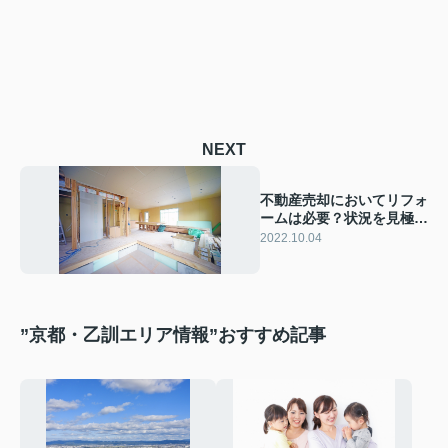
NEXT
不動産売却においてリフォ
ームは必要？状況を見極め
て高値で売ろう！
2022.10.04
”京都・乙訓エリア情報”おすすめ記事