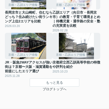
京都・乙訓エリア情報
京都・乙訓エリア情報
長岡京市と大山崎町、住むなら
乙訓エリア（向日市・長岡京
どっち？住み続けたい街ランキ
市）の教育・子育て環境まとめ
ング上位2エリアを比較
｜待機児童・通学路の安全・塾
の充実度を比較
2026.03.20
2026.02.28
京都・乙訓エリア情報
京都・乙訓エリア情報
JR・阪急2WAYアクセスが強い
京都府立西乙訓高等学校の特徴
街は？京都〜大阪・滋賀通勤を
や評判を紹介
前提にしたエリア選び
2025.10.23
2025.11.28
もっと見る
ブログトップへ