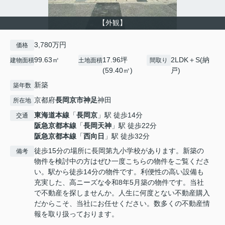
【外観】
3,780万円
価格
99.63㎡
17.96坪
2LDK＋S(納
建物面積
土地面積
間取り
(59.40㎡)
戸)
新築
築年数
京都府
長岡京市
神足
神田
所在地
東海道本線
「
長岡京
」駅 徒歩14分
交通
阪急京都本線
「
長岡天神
」駅 徒歩22分
阪急京都本線
「
西向日
」駅 徒歩32分
徒歩15分の場所に長岡第九小学校があります。新築の
備考
物件を検討中の方はぜひ一度こちらの物件をご覧くださ
い。駅から徒歩14分の物件です。利便性の高い設備も
充実した、高ニーズな令和8年5月築の物件です。当社
で不動産を探しませんか。人生に何度とない不動産購入
だからこそ、当社にお任せください。数多くの不動産情
報を取り扱っております。