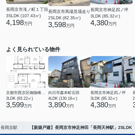
長岡京市滝ノ町１丁目
長岡京市神足四ノ坪
長岡京市馬場見場走り
3SLDK (107.43㎡)
3LDK (85.32㎡)
2SLDK (82.35㎡)
4,198
4,380
3,598
万円
万円
万円
よく見られている物件
京都市西京区御陵峰ケ堂町２丁目
向日市森本町石田
長岡京市神足四ノ坪
3LDK (93.22㎡)
4LDK (130.18㎡)
3LDK (85.32㎡)
3,599
3,890
4,380
万円
万円
万円
長岡京駅
【新築戸建】長岡京市神足神田「長岡天神駅」2SLDK