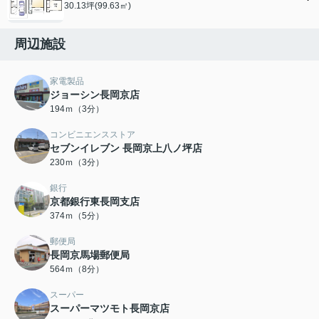
30.13坪(99.63㎡)
周辺施設
家電製品
ジョーシン長岡京店
194ｍ（3分）
コンビニエンスストア
セブンイレブン 長岡京上八ノ坪店
230ｍ（3分）
銀行
京都銀行東長岡支店
374ｍ（5分）
郵便局
長岡京馬場郵便局
564ｍ（8分）
スーパー
スーパーマツモト長岡京店