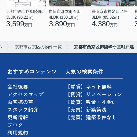
京都市西京区御陵峰ケ堂町２丁目
向日市森本町石田
長岡京市神足四ノ坪
3LDK (93.22㎡)
4LDK (130.18㎡)
3LDK (85.32㎡)
3,599
3,890
4,380
万円
万円
万円
ム
京都市西京区の物件一覧
京都市西京区御陵峰ケ堂町戸建
おすすめコンテンツ
人気の検索条件
会社概要
【賃貸】ネット無料
アクセスマップ
【賃貸】リノベーション
お客様の声
【賃貸】敷金・礼金0
スタッフ紹介
【売買】新築築浅
更新情報
【売買】建築条件なし
ブログ
利用規約