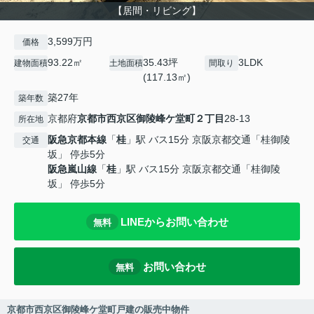
【居間・リビング】
3,599万円
価格
93.22㎡
35.43坪
3LDK
建物面積
土地面積
間取り
(117.13㎡)
築27年
築年数
京都府
京都市西京区
御陵峰ケ堂町２丁目
28-13
所在地
阪急京都本線
「
桂
」駅 バス15分 京阪京都交通「桂御陵
交通
坂」 停歩5分
阪急嵐山線
「
桂
」駅 バス15分 京阪京都交通「桂御陵
坂」 停歩5分
LINEからお問い合わせ
無料
お問い合わせ
無料
京都市西京区御陵峰ケ堂町戸建の販売中物件