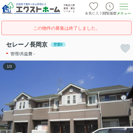
この物件の募集は終了しました。
セレーノ長岡京
空室0
-
管理/共益費 -
1
/
3