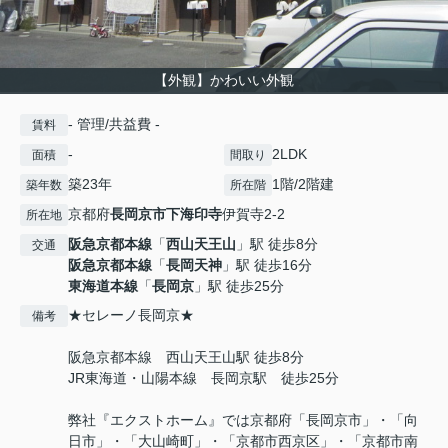
【外観】かわいい外観
- 管理/共益費 -
賃料
-
2LDK
面積
間取り
築23年
1階/2階建
築年数
所在階
京都府
長岡京市
下海印寺
伊賀寺2-2
所在地
阪急京都本線
「
西山天王山
」駅 徒歩8分
交通
阪急京都本線
「
長岡天神
」駅 徒歩16分
東海道本線
「
長岡京
」駅 徒歩25分
★セレーノ長岡京★
備考
阪急京都本線 西山天王山駅 徒歩8分
JR東海道・山陽本線 長岡京駅 徒歩25分
弊社『エクストホーム』では京都府「長岡京市」・「向
日市」・「大山崎町」・「京都市西京区」・「京都市南