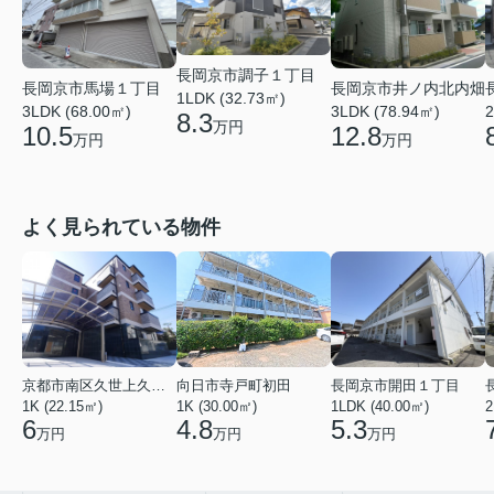
長岡京市調子１丁目
長岡京市馬場１丁目
長岡京市井ノ内北内畑
1LDK (32.73㎡)
3LDK (68.00㎡)
3LDK (78.94㎡)
2
8.3
万円
10.5
12.8
万円
万円
よく見られている物件
京都市南区久世上久世町
向日市寺戸町初田
長岡京市開田１丁目
1K (22.15㎡)
1K (30.00㎡)
1LDK (40.00㎡)
2
6
4.8
5.3
万円
万円
万円