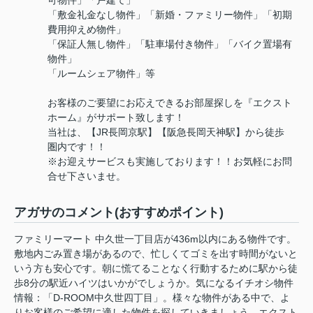
可物件」「戸建て」
「敷金礼金なし物件」「新婚・ファミリー物件」「初期
費用抑えめ物件」
「保証人無し物件」「駐車場付き物件」「バイク置場有
物件」
「ルームシェア物件」等
お客様のご要望にお応えできるお部屋探しを『エクスト
ホーム』がサポート致します！
当社は、【JR長岡京駅】【阪急長岡天神駅】から徒歩
圏内です！！
※お迎えサービスも実施しております！！お気軽にお問
合せ下さいませ。
アガサのコメント(おすすめポイント)
ファミリーマート 中久世一丁目店が436m以内にある物件です。
敷地内ごみ置き場があるので、忙しくてゴミを出す時間がないと
いう方も安心です。朝に慌てることなく行動するために駅から徒
歩8分の駅近ハイツはいかがでしょうか。気になるイチオシ物件
情報：「D-ROOM中久世四丁目」。様々な物件がある中で、よ
りお客様のご希望に適した物件を探していきましょう。エクスト