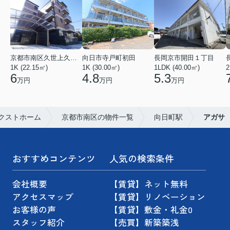
京都市南区久世上久世町
向日市寺戸町初田
長岡京市開田１丁目
1K (22.15㎡)
1K (30.00㎡)
1LDK (40.00㎡)
2
6
4.8
5.3
万円
万円
万円
クストホーム
京都市南区の物件一覧
向日町駅
アガサ
おすすめコンテンツ
人気の検索条件
会社概要
【賃貸】ネット無料
アクセスマップ
【賃貸】リノベーション
お客様の声
【賃貸】敷金・礼金0
スタッフ紹介
【売買】新築築浅