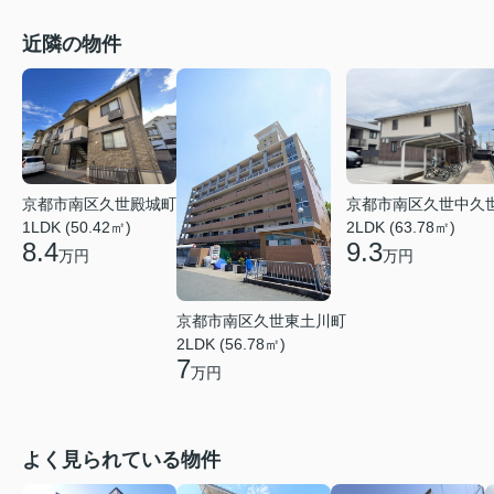
近隣の物件
京都市南区久世中久
京都市南区久世殿城町
2LDK (63.78㎡)
1LDK (50.42㎡)
9.3
8.4
万円
万円
京都市南区久世東土川町
2LDK (56.78㎡)
7
万円
よく見られている物件