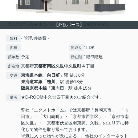
【外観パース】
- 管理/共益費 -
賃料
-
1LDK
面積
間取り
予定
1階/3階建
築年数
所在階
京都府
京都市南区
久世中久世町４丁目
所在地
東海道本線
「
向日町
」駅 徒歩8分
交通
東海道本線
「
桂川
」駅 徒歩13分
阪急京都本線
「
東向日
」駅 徒歩15分
★D-ROOM中久世四丁目★のご紹介です。
備考
弊社『エクストホーム』では京都府「長岡京市」・「向
日市」・「大山崎町」・「京都市西京区」・「京都市南
区久世」・「京都市伏見区羽束師、久我」のエリアに特
化して物件を取り扱っております。
※気に入った物件が既にある...。他社のインターネット