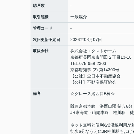
-
総戸数
一般媒介
取引態様
-
管理コード
2026年08月07日
次回更新予定日
取扱会社
株式会社エクストホーム
京都府長岡京市開田２丁目13-18 
TEL:075-959-2303
京都府知事 (2) 第14300号
【公社】全日本不動産
【公社】不動産保証協会
備考
☆グレース洛西口B棟☆
阪急京都本線 洛西口駅 徒歩6分
JR東海道・山陽本線 桂川駅 徒
ネット無料と便利な2沿線利用が
徒歩6分なうえにJR桂川駅も歩