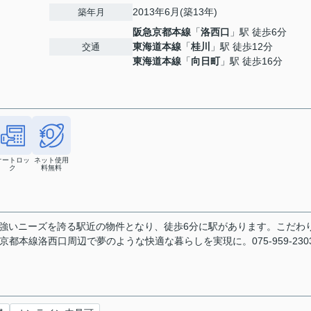
2013年6月(築13年)
築年月
阪急京都本線
「
洛西口
」駅 徒歩6分
東海道本線
「
桂川
」駅 徒歩12分
交通
東海道本線
「
向日町
」駅 徒歩16分
オートロッ
ネット使用
ク
料無料
強いニーズを誇る駅近の物件となり、徒歩6分に駅があります。こだわ
本線洛西口周辺で夢のような快適な暮らしを実現に。075-959-230