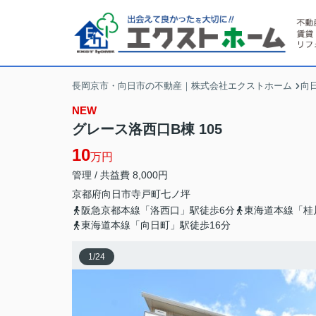
長岡京市・向日市の不動産｜株式会社エクストホーム
向
NEW
グレース洛西口B棟 105
10
万円
管理 / 共益費 8,000円
京都府
向日市
寺戸町
七ノ坪
阪急京都本線「洛西口」駅徒歩6分
東海道本線「桂
東海道本線「向日町」駅徒歩16分
1
/
24