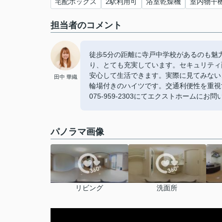
宅配ボックス
2駅利用可
浴室乾燥機
室内物干
担当者のコメント
徒歩5分の距離に寺戸中学校があるのも魅
り、とても充実しています。セキュリティ
安心して生活できます。実際に見てみない
田中 華織
輪場付きのハイツです。交通利便性を重視
075-959-2303にてエクストホームにお
パノラマ画像
リビング
洗面所