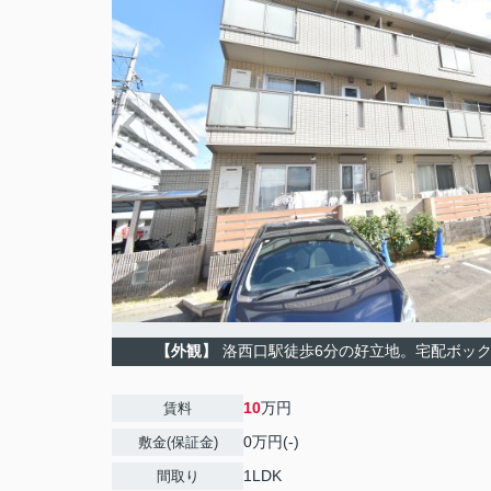
【外観】
洛西口駅徒歩6分の好立地。宅配ボッ
10
万円
賃料
0万円(-)
敷金(保証金)
1LDK
間取り