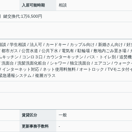
相談
入居可能時期
 鍵交換代:1万6,500円
談 / 学生相談 / 法人可 / カードキー / カップル向け / 新婚さん向け / 好
 都市ガス / 公営水道 / 公共下水 / 電気有 / 駐輪場 / 敷地内ごみ置き場 /
ムキッチン / コンロ３口 / カウンターキッチン / バス・トイレ別 / 追焚
/ 洗面台 / 洗髪洗面化粧台 / シャワー / 独立洗面台 / エアコン / ウォーク
/ インターネット対応 / ネット使用料無料 / オートロック / TVモニタ付
間緊急通報システム / 複層ガラス
一般
賃貸区分
-
更新事務手数料