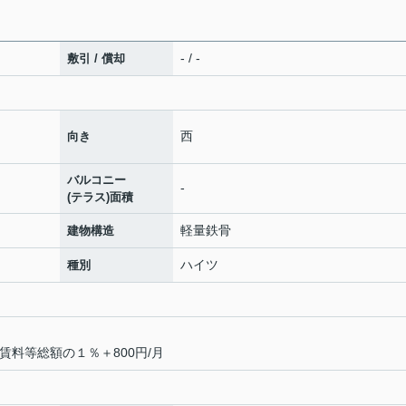
- / -
敷引 / 償却
西
向き
バルコニー
-
(テラス)面積
軽量鉄骨
建物構造
ハイツ
種別
料賃料等総額の１％＋800円/月