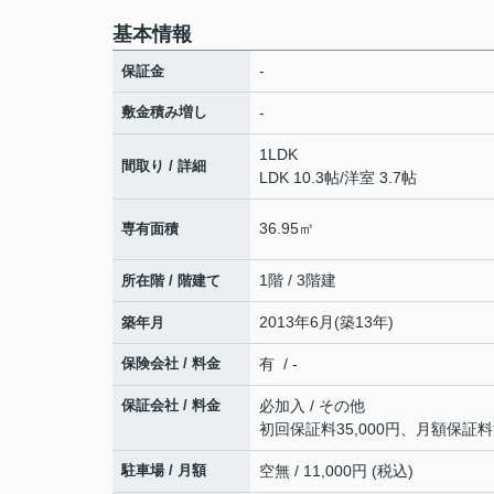
基本情報
-
保証金
敷金積み増し
-
1LDK
間取り / 詳細
LDK 10.3帖
/
洋室 3.7帖
36.95㎡
専有面積
1階 / 3階建
所在階 / 階建て
2013年6月(築13年)
築年月
保険会社 / 料金
有 / -
保証会社 / 料金
必加入 / その他
初回保証料35,000円、月額保証
駐車場 / 月額
空無 / 11,000円 (税込)