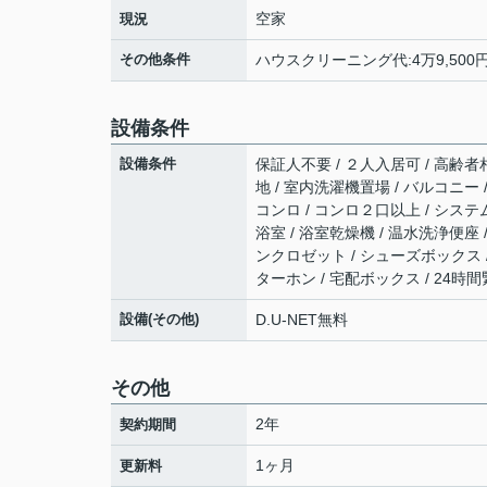
空家
現況
その他条件
ハウスクリーニング代:4万9,500円
設備条件
設備条件
保証人不要 / ２人入居可 / 高齢者相
地 / 室内洗濯機置場 / バルコニー /
コンロ / コンロ２口以上 / システ
浴室 / 浴室乾燥機 / 温水洗浄便座 
ンクロゼット / シューズボックス 
ターホン / 宅配ボックス / 24時
設備(その他)
D.U-NET無料
その他
2年
契約期間
1ヶ月
更新料