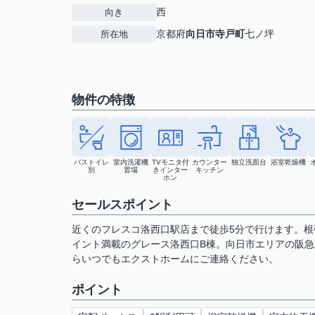
西
向き
京都府
向日市
寺戸町
七ノ坪
所在地
物件の特徴
バストイレ
室内洗濯機
TVモニタ付
カウンター
独立洗面台
浴室乾燥機
別
置場
きインター
キッチン
ホン
セールスポイント
近くのフレスコ洛西口駅店まで徒歩5分で行けます。根
イント満載のグレース洛西口B棟。向日市エリアの阪急京都
らいつでもエクストホームにご連絡ください。
ポイント