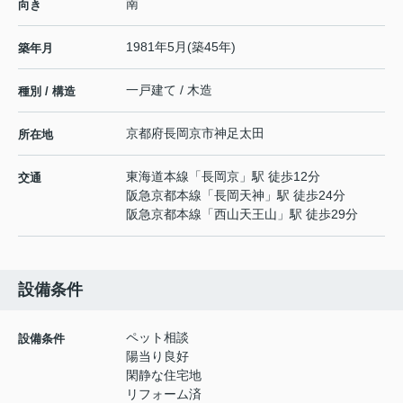
南
向き
1981年5月(築45年)
築年月
一戸建て / 木造
種別 / 構造
京都府
長岡京市
神足
太田
所在地
東海道本線
「
長岡京
」駅 徒歩12分
交通
阪急京都本線
「
長岡天神
」駅 徒歩24分
阪急京都本線
「
西山天王山
」駅 徒歩29分
設備条件
ペット相談
設備条件
陽当り良好
閑静な住宅地
リフォーム済