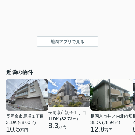
地図アプリで見る
近隣の物件
長岡京市調子１丁目
長岡京市馬場１丁目
長岡京市井ノ内北内畑
1LDK (32.73㎡)
3LDK (68.00㎡)
3LDK (78.94㎡)
2
8.3
万円
10.5
12.8
万円
万円