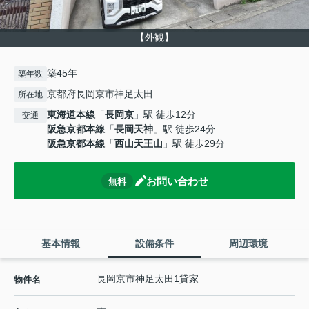
【外観】
築45年
築年数
京都府長岡京市神足太田
所在地
東海道本線
「
長岡京
」駅 徒歩12分
交通
阪急京都本線
「
長岡天神
」駅 徒歩24分
阪急京都本線
「
西山天王山
」駅 徒歩29分
お問い合わせ
無料
基本情報
設備条件
周辺環境
長岡京市神足太田1貸家
物件名