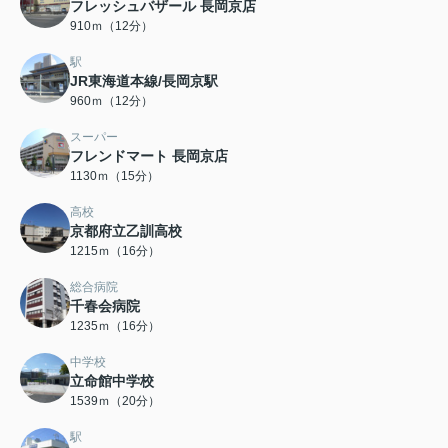
フレッシュバザール 長岡京店
910ｍ（12分）
駅
JR東海道本線/長岡京駅
960ｍ（12分）
スーパー
フレンドマート 長岡京店
1130ｍ（15分）
高校
京都府立乙訓高校
1215ｍ（16分）
総合病院
千春会病院
1235ｍ（16分）
中学校
立命館中学校
1539ｍ（20分）
駅