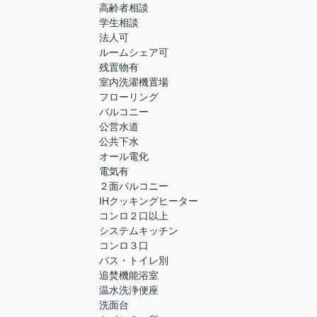
高齢者相談
学生相談
法人可
ルームシェア可
残置物有
室内洗濯機置場
フローリング
バルコニー
公営水道
公共下水
オール電化
電気有
２面バルコニー
IHクッキングヒーター
コンロ２口以上
システムキッチン
コンロ３口
バス・トイレ別
追焚機能浴室
温水洗浄便座
洗面台