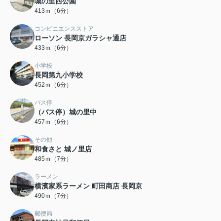
城の里西公園
413ｍ（6分）
コンビニエンスストア
ローソン 長岡京ガラシャ通店
433ｍ（6分）
小学校
長岡第九小学校
452ｍ（6分）
バス停
（バス停）城の里中
457ｍ（6分）
その他
和食さと 城ノ里店
485ｍ（7分）
ラーメン
横濱家系ラーメン 町田商店 長岡京
490ｍ（7分）
郵便局