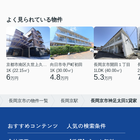
よく見られている物件
京都市南区久世上久世町
向日市寺戸町初田
長岡京市開田１丁目
1K (22.15㎡)
1K (30.00㎡)
1LDK (40.00㎡)
2
6
4.8
5.3
万円
万円
万円
長岡京市の物件一覧
長岡京駅
長岡京市神足太田1貸家
おすすめコンテンツ
人気の検索条件