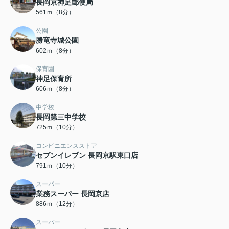
長岡京神足郵便局
561ｍ（8分）
公園
勝竜寺城公園
602ｍ（8分）
保育園
神足保育所
606ｍ（8分）
中学校
長岡第三中学校
725ｍ（10分）
コンビニエンスストア
セブンイレブン 長岡京駅東口店
791ｍ（10分）
スーパー
業務スーパー 長岡京店
886ｍ（12分）
スーパー