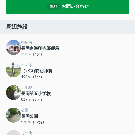
お問い合わせ
無料
周辺施設
郵便局
長岡京海印寺郵便局
258ｍ（4分）
バス停
（バス停)明神前
408ｍ（6分）
小学校
長岡第五小学校
627ｍ（8分）
公園
長岡公園
920ｍ（12分）
その他