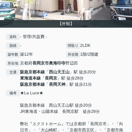
【外観】
- 管理/共益費 -
賃料
-
2LDK
面積
間取り
築12年
1階/2階建
築年数
所在階
京都府
長岡京市
奥海印寺
野辺田
所在地
阪急京都本線
「
西山天王山
」駅 徒歩20分
交通
東海道本線
「
長岡京
」駅 徒歩28分
阪急京都本線
「
長岡天神
」駅 徒歩21分
★La Luce★
備考
阪急京都本線 西山天王山駅 徒歩20分
JR東海道・山陽本線 長岡京駅 徒歩28分
弊社『エクストホーム』では京都府「長岡京市」・「向
日市」・「大山崎町」・「京都市西京区」・「京都市南