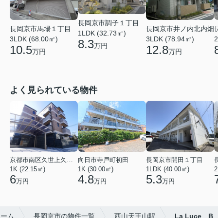
長岡京市調子１丁目
長岡京市馬場１丁目
長岡京市井ノ内北内畑
1LDK (32.73㎡)
3LDK (68.00㎡)
3LDK (78.94㎡)
2
8.3
万円
10.5
12.8
万円
万円
よく見られている物件
京都市南区久世上久世町
向日市寺戸町初田
長岡京市開田１丁目
1K (22.15㎡)
1K (30.00㎡)
1LDK (40.00㎡)
2
6
4.8
5.3
万円
万円
万円
ホーム
長岡京市の物件一覧
西山天王山駅
La Luce B