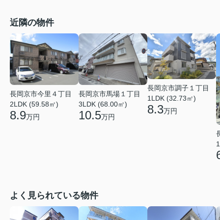
近隣の物件
長岡京市調子１丁目
長岡京市今里４丁目
長岡京市馬場１丁目
1LDK (32.73㎡)
2LDK (59.58㎡)
3LDK (68.00㎡)
8.3
万円
8.9
10.5
万円
万円
1
よく見られている物件