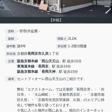
【外観】
- 管理/共益費 -
賃料
-
2LDK
面積
間取り
築8年
1-2階/2階建
築年数
所在階
京都府
長岡京市
久貝
１丁目
所在地
阪急京都本線
「
西山天王山
」駅 徒歩15分
交通
東海道本線
「
長岡京
」駅 徒歩19分
阪急京都本線
「
長岡天神
」駅 徒歩23分
セントフィオーレ西山天王山のご紹介です。
備考
弊社『エクストホーム』では京都府「長岡京市」・「向
日市」・「大山崎町」・「京都市西京区」・「京都市南
区久世」・「京都市伏見区羽束師、久我」のエリアに特
化して物件を取り扱っております。
※気に入った物件が既にある...。他社のインターネット