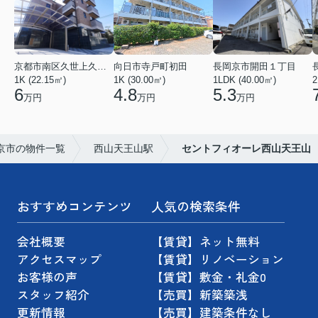
京都市南区久世上久世町
向日市寺戸町初田
長岡京市開田１丁目
1K (22.15㎡)
1K (30.00㎡)
1LDK (40.00㎡)
2
6
4.8
5.3
万円
万円
万円
京市の物件一覧
西山天王山駅
セントフィオーレ西山天王山
おすすめコンテンツ
人気の検索条件
会社概要
【賃貸】ネット無料
アクセスマップ
【賃貸】リノベーション
お客様の声
【賃貸】敷金・礼金0
スタッフ紹介
【売買】新築築浅
更新情報
【売買】建築条件なし