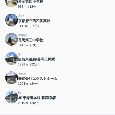
長岡第四小学校
938ｍ（12分）
高校
京都府立西乙訓高校
1141ｍ（15分）
中学校
長岡第三中学校
1442ｍ（19分）
駅
阪急京都線/長岡天神駅
1722ｍ（22分）
その他
株式会社エクストホーム
1904ｍ（24分）
駅
JR東海道本線/長岡京駅
2010ｍ（26分）