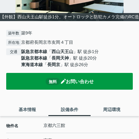
【外観】西山天王山駅徒歩1分。オートロックと防犯カメラ完備のRC造
築9年
築年数
京都府長岡京市友岡４丁目
所在地
阪急京都本線
「
西山天王山
」駅 徒歩1分
交通
阪急京都本線
「
長岡天神
」駅 徒歩20分
東海道本線
「
長岡京
」駅 徒歩26分
お問い合わせ
無料
基本情報
設備条件
周辺環境
京都六三館
物件名