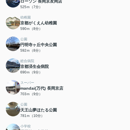
ローソン 長岡京友岡店
525ｍ（7分）
幼稚園
京都がくえん幼稚園
590ｍ（8分）
公園
円明寺ヶ丘中央公園
592ｍ（8分）
総合病院
京都済生会病院
690ｍ（9分）
スーパー
mandai(万代) 長岡京店
703ｍ（9分）
公園
天王山夢ほたる公園
781ｍ（10分）
小学校