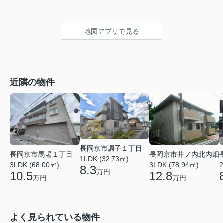
地図アプリで見る
近隣の物件
長岡京市調子１丁目
長岡京市馬場１丁目
長岡京市井ノ内北内畑
1LDK (32.73㎡)
3LDK (68.00㎡)
3LDK (78.94㎡)
2
8.3
万円
10.5
12.8
万円
万円
よく見られている物件