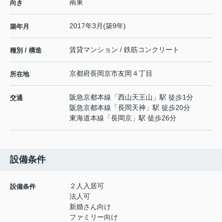
南東
向き
2017年3月(築9年)
築年月
賃貸マンション / 鉄筋コンクリート
種別 / 構造
京都府
長岡京市
友岡
４丁目
所在地
阪急京都本線
「
西山天王山
」駅 徒歩1分
交通
阪急京都本線
「
長岡天神
」駅 徒歩20分
東海道本線
「
長岡京
」駅 徒歩26分
設備条件
２人入居可
設備条件
法人可
新婚さん向け
ファミリー向け