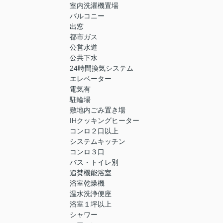
室内洗濯機置場
バルコニー
出窓
都市ガス
公営水道
公共下水
24時間換気システム
エレベーター
電気有
駐輪場
敷地内ごみ置き場
IHクッキングヒーター
コンロ２口以上
システムキッチン
コンロ３口
バス・トイレ別
追焚機能浴室
浴室乾燥機
温水洗浄便座
浴室１坪以上
シャワー