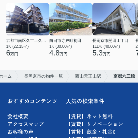
京都市南区久世上久世町
向日市寺戸町初田
長岡京市開田１丁目
1K (22.15㎡)
1K (30.00㎡)
1LDK (40.00㎡)
2
6
4.8
5.3
万円
万円
万円
ホーム
長岡京市の物件一覧
西山天王山駅
京都六三館
おすすめコンテンツ
人気の検索条件
会社概要
【賃貸】ネット無料
アクセスマップ
【賃貸】リノベーション
お客様の声
【賃貸】敷金・礼金0