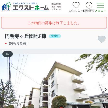
この物件の募集は終了しました。
円明寺ヶ丘団地F棟
空室0
-
管理/共益費 -
1
/
7