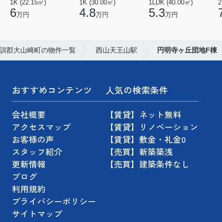
1K (22.15㎡)
1K (30.00㎡)
1LDK (40.00㎡)
2
6
4.8
5.3
万円
万円
万円
訓郡大山崎町の物件一覧
西山天王山駅
円明寺ヶ丘団地F棟
おすすめコンテンツ
人気の検索条件
会社概要
【賃貸】ネット無料
アクセスマップ
【賃貸】リノベーション
お客様の声
【賃貸】敷金・礼金0
スタッフ紹介
【売買】新築築浅
更新情報
【売買】建築条件なし
ブログ
利用規約
プライバシーポリシー
サイトマップ