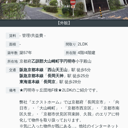
【外観】
- 管理/共益費 -
賃料
-
2LDK
面積
間取り
築57年
4階/4階建
築年数
所在階
京都府
乙訓郡大山崎町
字円明寺
小字殿山
所在地
阪急京都本線
「
西山天王山
」駅 徒歩5分
交通
阪急京都本線
「
長岡天神
」駅 徒歩25分
東海道本線
「
長岡京
」駅 徒歩28分
★円明寺ヶ丘団地F棟★2LDKのご紹介です。
備考
弊社『エクストホーム』では京都府「長岡京市」・「向
日市」・「大山崎町」・「京都市西京区」・「京都市南
区久世」・「京都市伏見区羽束師、久我」のエリアに特
化して物件を取り扱っております。
※気に入った物件が既にある...。他社のインターネット