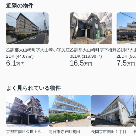
近隣の物件
乙訓郡大
乙訓郡大山崎町字大山崎小字尻江
乙訓郡大山崎町字下植野
2LDK (56
2DK (44.87㎡)
3LDK (119.98㎡)
7.5
6.1
16.5
万円
万円
万円
よく見られている物件
京都市南区久世上久世町
向日市寺戸町初田
長岡京市開田１丁目