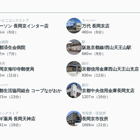
ンビニエンスストア
スーパー
ーソン 長岡京インター店
万代 長岡京店
35ｍ（6分）
460ｍ（6分）
合病院
駅
都済生会病院
阪急京都線/西山天王山駅
22ｍ（7分）
660ｍ（9分）
便局
銀行
岡京海印寺郵便局
京都信用金庫西山天王山支店
40ｍ（11分）
930ｍ（12分）
ーパー
銀行
都生活協同組合 コープながおか
京都中央信用金庫長岡支店
023ｍ（13分）
1207ｍ（16分）
ラッグストア
市役所・区役所
ギ薬局 長岡天神店
長岡京市役所
491ｍ（19分）
1669ｍ（21分）