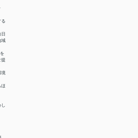
分
する
向日
地域
”を
ご提
環境
もほ
」
心し
消