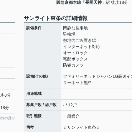
阪急京都本線
「
長岡天神
」駅 徒歩18分
サンライト東条の詳細情報
設備条件
閑静な住宅地
駐輪場
敷地内ごみ置き場
インターネット対応
オートロック
宅配ボックス
防犯カメラ
設備(その他)
ファミリーネットジャパン1G高速イ
ターネット無料
用途地域
-
徒歩8分
分
募集戸数 / 総戸数
- / 12戸
18分
取引態様
一般媒介
情報の見方
備考
☆サンライト東条☆