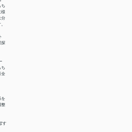
もち
主様
は分
す。
ト
屋探
ー
もち
万全
係を
調整
ぼす