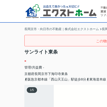
長岡京市・向日市の不動産｜株式会社エクストホーム
長
この物
サンライト東条
-
管理/共益費 -
京都府
長岡京市
下海印寺
東条
阪急京都本線「西山天王山」駅徒歩8分
東海道本線
1
/
5