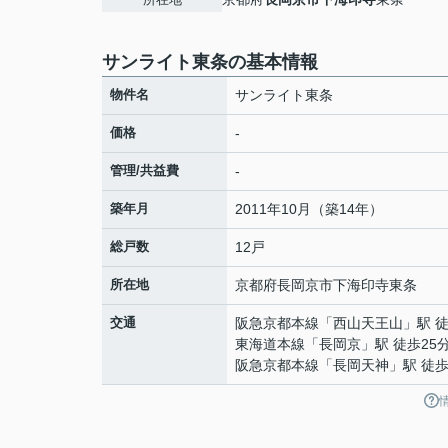
サンライト東条の基本情報
物件名
サンライト東条
価格
-
管理/共益費
-
築年月
2011年10月（築14年）
総戸数
12戸
所在地
京都府
長岡京市
下海印寺
東条
交通
阪急京都本線
「
西山天王山
」駅 
東海道本線
「
長岡京
」駅 徒歩25
阪急京都本線
「
長岡天神
」駅 徒歩