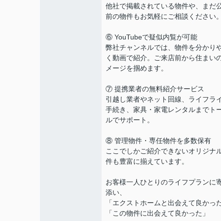
他社で掲載されている物件や、まだ
前の物件もお気軽にご相談ください
⑥ YouTubeで疑似内覧が可能
弊社チャンネルでは、物件を分かり
く動画で紹介。ご来店前から住まい
メージを掴めます。
⑦ 提携業者の無料紹介サービス
引越し業者やネット回線、ライフラ
手続き、家具・家電レンタルまでト
ルでサポート。
⑧ 管理物件・専任物件を多数保有
ここでしかご紹介できないオリジナ
件も豊富に揃えています。
お客様一人ひとりのライフプランに
添い、
「エクストホームと出会えて良かっ
「この物件に出会えて良かった」