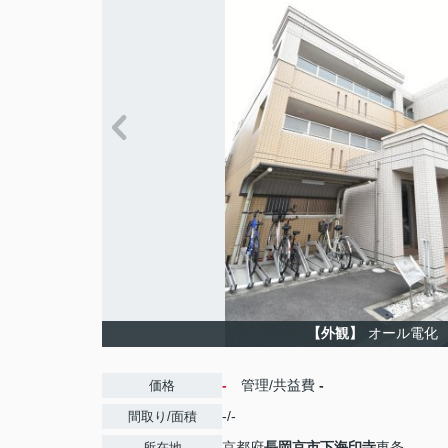
【外観】
オール電化
-
管理/共益費
-
価格
-/-
間取り/面積
京都府
長岡京市
下海印寺
東条
所在地