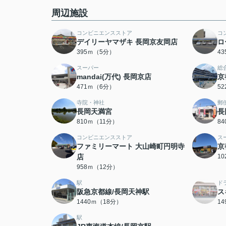
周辺施設
コンビニエンスストア
コ
デイリーヤマザキ 長岡京友岡店
ロ
395ｍ（5分）
4
スーパー
総
mandai(万代) 長岡京店
京
471ｍ（6分）
5
寺院・神社
郵
長岡天満宮
長
810ｍ（11分）
8
コンビニエンスストア
ス
ファミリーマート 大山崎町円明寺
京
店
1
958ｍ（12分）
駅
ド
阪急京都線/長岡天神駅
ス
1440ｍ（18分）
1
駅