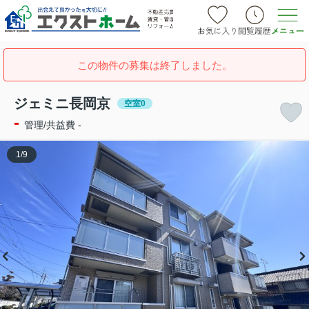
この物件の募集は終了しました。
ジェミニ長岡京
空室0
-
管理/共益費 -
1
/
9