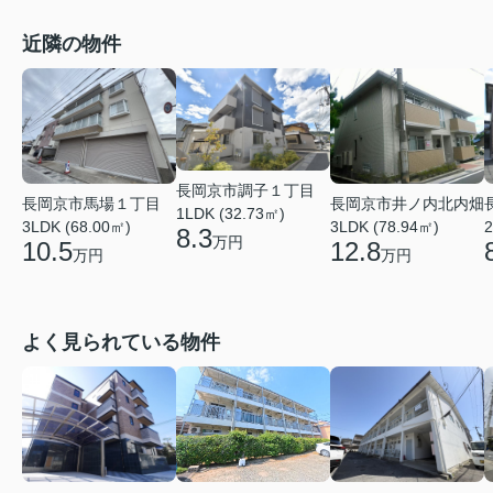
近隣の物件
長岡京市調子１丁目
長岡京市馬場１丁目
長岡京市井ノ内北内畑
1LDK (32.73㎡)
3LDK (68.00㎡)
3LDK (78.94㎡)
2
8.3
万円
10.5
12.8
万円
万円
よく見られている物件