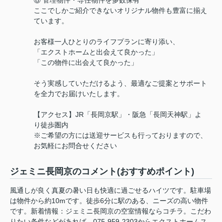
⑧ 管理物件・専任物件を多数保有
ここでしかご紹介できないオリジナル物件も豊富に揃え
ています。
お客様一人ひとりのライフプランに寄り添い、
「エクストホームと出会えて良かった」
「この物件に出会えて良かった」
そう実感していただけるよう、最適なご提案とサポート
を全力でお届けいたします。
【アクセス】JR「長岡京駅」・阪急「長岡天神駅」よ
り徒歩圏内
※ご希望の方には送迎サービスも行っておりますので、
お気軽にお問合せください
ジェミニ長岡京のコメント(おすすめポイント)
風通しが良く真夏の暑い日も快適に過ごせるハイツです。駐車場
は物件から約10mです。徒歩6分に駅のある、ニーズの高い物件
です。新着情報：ジェミニ長岡京の空室情報ならコチラ。こだわ
りたい条件などがあれば、075-959-2303からエクストホームス