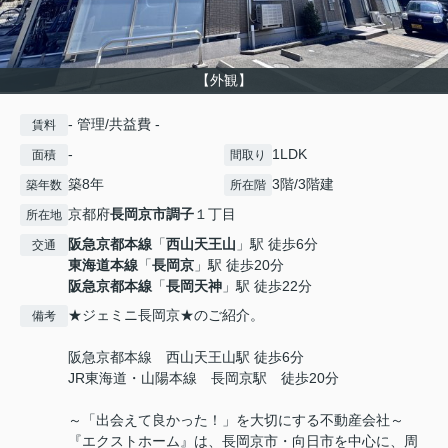
【外観】
- 管理/共益費 -
賃料
-
1LDK
面積
間取り
築8年
3階/3階建
築年数
所在階
京都府
長岡京市
調子
１丁目
所在地
阪急京都本線
「
西山天王山
」駅 徒歩6分
交通
東海道本線
「
長岡京
」駅 徒歩20分
阪急京都本線
「
長岡天神
」駅 徒歩22分
★ジェミニ長岡京★のご紹介。
備考
阪急京都本線 西山天王山駅 徒歩6分
JR東海道・山陽本線 長岡京駅 徒歩20分
～「出会えて良かった！」を大切にする不動産会社～
『エクストホーム』は、長岡京市・向日市を中心に、周