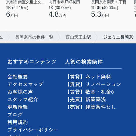
京都市南区久世上久世町
向日市寺戸町初田
長岡京市開田１丁目
1K (22.15㎡)
1K (30.00㎡)
1LDK (40.00㎡)
2
6
4.8
5.3
万円
万円
万円
ム
長岡京市の物件一覧
西山天王山駅
ジェミニ長岡京
おすすめコンテンツ
人気の検索条件
会社概要
【賃貸】ネット無料
アクセスマップ
【賃貸】リノベーション
お客様の声
【賃貸】敷金・礼金0
スタッフ紹介
【売買】新築築浅
更新情報
【売買】建築条件なし
ブログ
利用規約
プライバシーポリシー