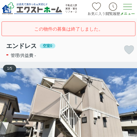
この物件の募集は終了しました。
エンドレス
空室0
-
管理/共益費 -
1
/
5