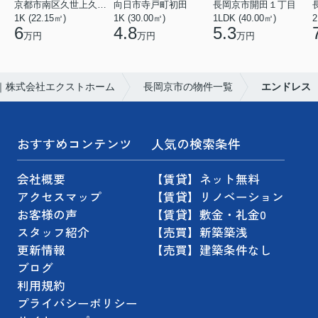
京都市南区久世上久世町
向日市寺戸町初田
長岡京市開田１丁目
1K (22.15㎡)
1K (30.00㎡)
1LDK (40.00㎡)
2
6
4.8
5.3
万円
万円
万円
｜株式会社エクストホーム
長岡京市の物件一覧
エンドレス
おすすめコンテンツ
人気の検索条件
会社概要
【賃貸】ネット無料
アクセスマップ
【賃貸】リノベーション
お客様の声
【賃貸】敷金・礼金0
スタッフ紹介
【売買】新築築浅
更新情報
【売買】建築条件なし
ブログ
利用規約
プライバシーポリシー