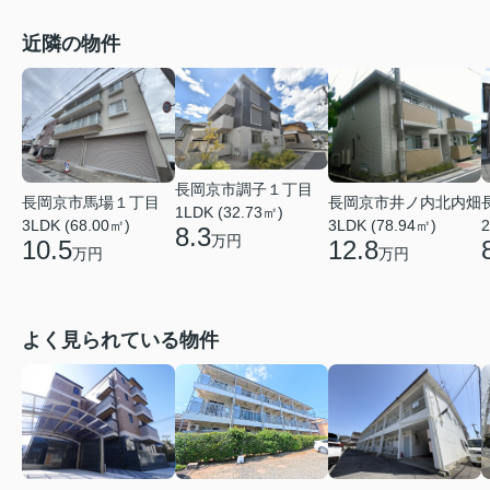
近隣の物件
長岡京市調子１丁目
長岡京市馬場１丁目
長岡京市井ノ内北内畑
1LDK (32.73㎡)
3LDK (68.00㎡)
3LDK (78.94㎡)
2
8.3
万円
10.5
12.8
万円
万円
よく見られている物件