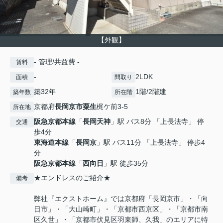
【外観】
- 管理/共益費 -
賃料
-
2LDK
面積
間取り
築32年
1階/2階建
築年数
所在階
京都府
長岡京市
粟生
梶ケ前3-5
所在地
阪急京都本線
「
長岡天神
」駅 バス8分 「上長法寺」 停
交通
歩4分
東海道本線
「
長岡京
」駅 バス11分 「上長法寺」 停歩4
分
阪急京都本線
「
西向日
」駅 徒歩35分
★エンドレスのご紹介★
備考
弊社『エクストホーム』では京都府「長岡京市」・「向
日市」・「大山崎町」・「京都市西京区」・「京都市南
区久世」・「京都市伏見区羽束師、久我」のエリアに特