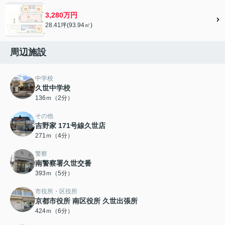
3,280万円
28.41坪(93.94㎡)
周辺施設
中学校
久世中学校
136ｍ（2分）
その他
吉野家 171号線久世店
271ｍ（4分）
警察
南警察署久世交番
393ｍ（5分）
市役所・区役所
京都市役所 南区役所 久世出張所
424ｍ（6分）