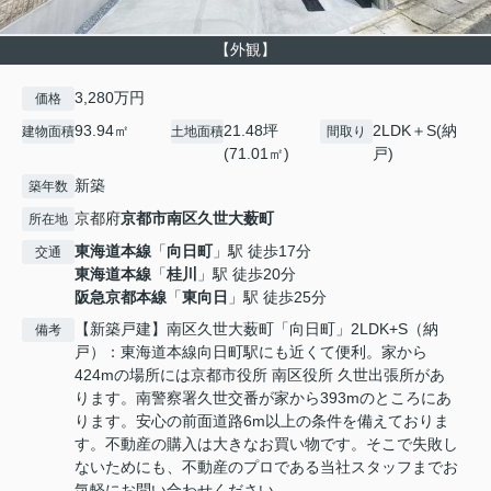
【外観】
3,280万円
価格
93.94㎡
21.48坪
2LDK＋S(納
建物面積
土地面積
間取り
(71.01㎡)
戸)
新築
築年数
京都府
京都市南区
久世大薮町
所在地
東海道本線
「
向日町
」駅 徒歩17分
交通
東海道本線
「
桂川
」駅 徒歩20分
阪急京都本線
「
東向日
」駅 徒歩25分
【新築戸建】南区久世大薮町「向日町」2LDK+S（納
備考
戸）：東海道本線向日町駅にも近くて便利。家から
424mの場所には京都市役所 南区役所 久世出張所があ
ります。南警察署久世交番が家から393mのところにあ
ります。安心の前面道路6m以上の条件を備えておりま
す。不動産の購入は大きなお買い物です。そこで失敗し
ないためにも、不動産のプロである当社スタッフまでお
気軽にお問い合わせください。