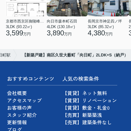
京都市西京区御陵峰ケ堂町２丁目
向日市森本町石田
長岡京市神足四ノ坪
3LDK (93.22㎡)
4LDK (130.18㎡)
3LDK (85.32㎡)
3,599
3,890
4,380
万円
万円
万円
日町駅
【新築戸建】南区久世大薮町「向日町」2LDK+S（納戸）
おすすめコンテンツ
人気の検索条件
会社概要
【賃貸】ネット無料
アクセスマップ
【賃貸】リノベーション
お客様の声
【賃貸】敷金・礼金0
スタッフ紹介
【売買】新築築浅
更新情報
【売買】建築条件なし
ブログ