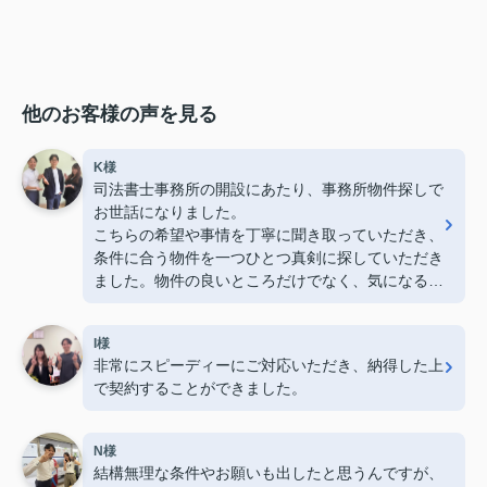
他のお客様の声を見る
K様
司法書士事務所の開設にあたり、事務所物件探しで
お世話になりました。
こちらの希望や事情を丁寧に聞き取っていただき、
条件に合う物件を一つひとつ真剣に探していただき
ました。物件の良いところだけでなく、気になる点
も率直に説明してくださったので、安心して検討を
進めることができました。
I様
おかげさまで、これから地域で仕事をしていく拠点
非常にスピーディーにご対応いただき、納得した上
として、納得のいく物件にめぐり合うことができま
で契約することができました。
した。心より感謝しております。
今後ともよろしくお願いいたします。
N様
結構無理な条件やお願いも出したと思うんですが、