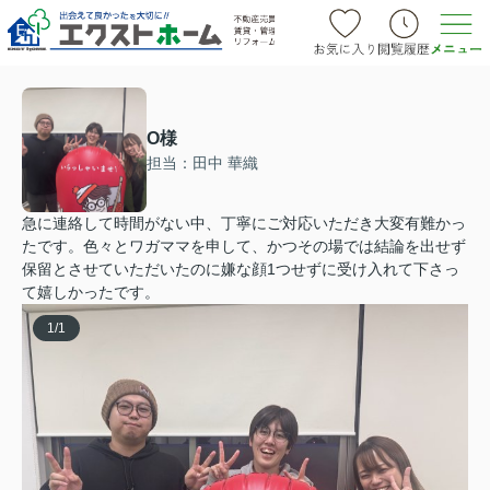
O様
担当：田中 華織
急に連絡して時間がない中、丁寧にご対応いただき大変有難かっ
たです。色々とワガママを申して、かつその場では結論を出せず
保留とさせていただいたのに嫌な顔1つせずに受け入れて下さっ
て嬉しかったです。
1
/
1