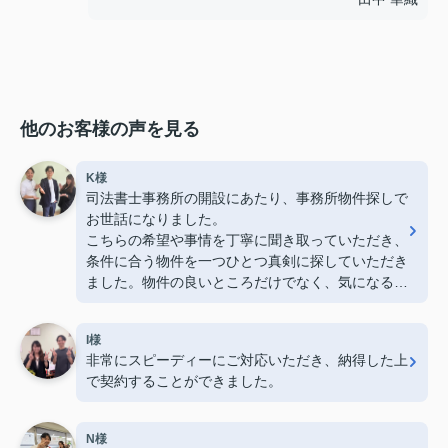
他のお客様の声を見る
K様
司法書士事務所の開設にあたり、事務所物件探しで
お世話になりました。
こちらの希望や事情を丁寧に聞き取っていただき、
条件に合う物件を一つひとつ真剣に探していただき
ました。物件の良いところだけでなく、気になる点
も率直に説明してくださったので、安心して検討を
進めることができました。
I様
おかげさまで、これから地域で仕事をしていく拠点
非常にスピーディーにご対応いただき、納得した上
として、納得のいく物件にめぐり合うことができま
で契約することができました。
した。心より感謝しております。
今後ともよろしくお願いいたします。
N様