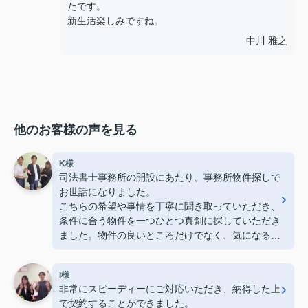
たです。
新生活楽しみですね。
中川 雅之
他のお客様の声を見る
K様
司法書士事務所の開設にあたり、事務所物件探しで
お世話になりました。
こちらの希望や事情を丁寧に聞き取っていただき、
条件に合う物件を一つひとつ真剣に探していただき
ました。物件の良いところだけでなく、気になる点
も率直に説明してくださったので、安心して検討を
進めることができました。
I様
おかげさまで、これから地域で仕事をしていく拠点
非常にスピーディーにご対応いただき、納得した上
として、納得のいく物件にめぐり合うことができま
で契約することができました。
した。心より感謝しております。