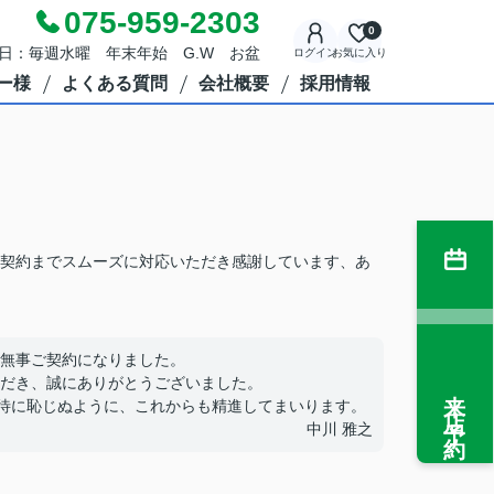
075-959-2303
0
定休日：毎週水曜 年末年始 G.W お盆
ログイン
お気に入り
ー様
よくある質問
会社概要
採用情報
契約までスムーズに対応いただき感謝しています、あ
無事ご契約になりました。
だき、誠にありがとうございました。
来店予約
待に恥じぬように、これからも精進してまいります。
中川 雅之