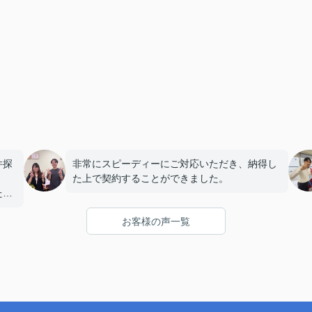
件探
非常にスピーディーにご対応いただき、納得し
た上で契約することができました。
ただ
して
お客様の声一覧
な
たの
た。
いく
こと