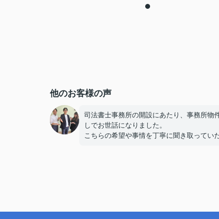
他のお客様の声
司法書士事務所の開設にあたり、事務所物
しでお世話になりました。
こちらの希望や事情を丁寧に聞き取ってい
き、条件に合う物件を一つひとつ真剣に探
いただきました。物件の良いところだけで
く、気になる点も率直に説明してくださっ
で、安心して検討を進めることができまし
おかげさまで、これから地域で仕事をして
拠点として、納得のいく物件にめぐり合う
ができました。心より感謝しております。
今後ともよろしくお願いいたします。