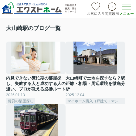
大山崎駅のブログ一覧
内見できない繁忙期の部屋探
大山崎町で土地を探すなら？駅
し、失敗する人と成功する人の
距離・相場・周辺環境を徹底分
違い。プロが教える必勝ルート
析
2026.01.13
2025.12.04
賃貸の部屋探し
マイホーム購入（戸建て・マンション）