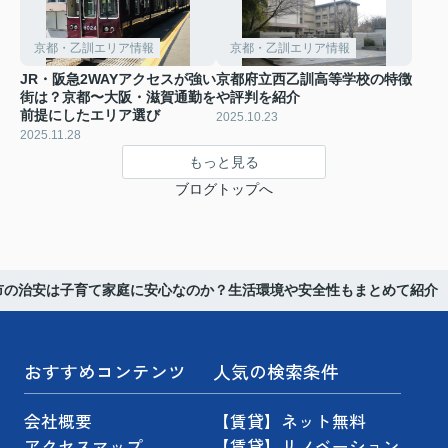
京都・乙訓エリア情報
京都・乙訓エリア情報
JR・阪急2WAYアクセスが強い
京都府立西乙訓高等学校の特徴
街は？京都〜大阪・滋賀通勤を
や評判を紹介
前提にしたエリア選び
2025.10.23
2025.11.28
もっと見る
ブログトップへ
市の治安は子育て家庭に安心なのか？生活環境や安全性もまとめて紹介
おすすめコンテンツ
人気の検索条件
会社概要
【賃貸】ネット無料
アクセスマップ
【賃貸】リノベーション