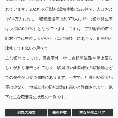
れています。2023年の刑法犯認知件数は225件で、人口およ
そ8.4万人に対し、犯罪遭遇率は約373人に1件（犯罪発生率
は 人口の0.27％）となっています。これは、京都府内の市区
町村別では中位よりやや下（11位前後）にあたり、府平均と
比較しても低い水準です。
主な犯罪としては、窃盗事件（特に自転車盗難や車上荒ら
し）が多く報告されており、駅周辺や商業施設の駐輪場など
での発生が目立つ傾向にあります。一方で、粗暴犯や重大犯
罪は少なく、地域全体の防犯意識も高いと評価されます。以
下は主な犯罪発生状況の一例です。
犯罪の種類
発生件数
主な発生エリア