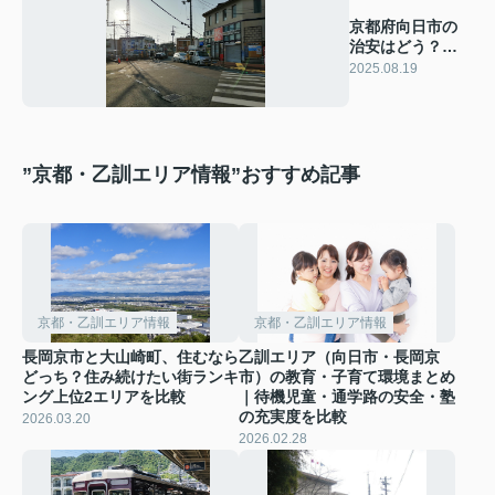
京都府向日市の
治安はどう？住
みやすさや生活
2025.08.19
の魅力も解説
”京都・乙訓エリア情報”おすすめ記事
京都・乙訓エリア情報
京都・乙訓エリア情報
長岡京市と大山崎町、住むなら
乙訓エリア（向日市・長岡京
どっち？住み続けたい街ランキ
市）の教育・子育て環境まとめ
ング上位2エリアを比較
｜待機児童・通学路の安全・塾
の充実度を比較
2026.03.20
2026.02.28