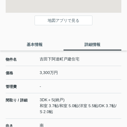
地図アプリで見る
基本情報
詳細情報
吉田下阿達町戸建住宅
物件名
3,300万円
価格
-
管理費
3DK＋S(納戸)
間取り / 詳細
和室 3.7帖
/
和室 5.0帖
/
洋室 5.5帖
/
DK 3.7帖
/
S 2.0帖
南
向き