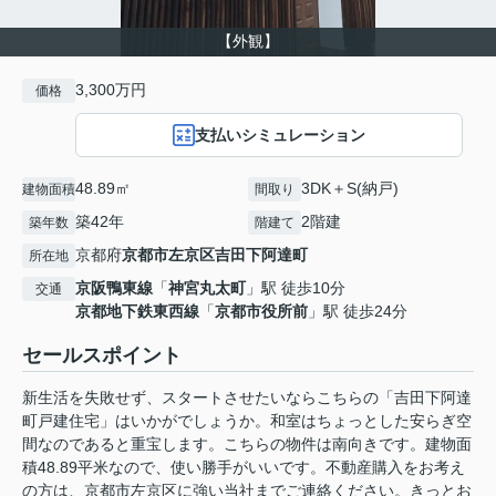
【外観】
3,300万円
価格
支払いシミュレーション
48.89㎡
3DK＋S(納戸)
建物面積
間取り
築42年
2階建
築年数
階建て
京都府
京都市左京区
吉田下阿達町
所在地
京阪鴨東線
「
神宮丸太町
」駅 徒歩10分
交通
京都地下鉄東西線
「
京都市役所前
」駅 徒歩24分
セールスポイント
新生活を失敗せず、スタートさせたいならこちらの「吉田下阿達
町戸建住宅」はいかがでしょうか。和室はちょっとした安らぎ空
間なのであると重宝します。こちらの物件は南向きです。建物面
積48.89平米なので、使い勝手がいいです。不動産購入をお考え
の方は、京都市左京区に強い当社までご連絡ください。きっとお