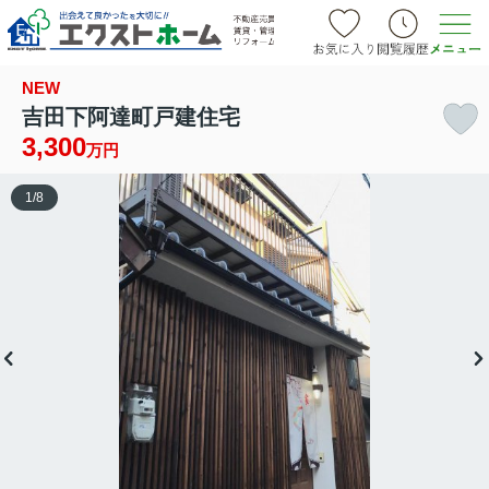
NEW
吉田下阿達町戸建住宅
3,300
万円
1
/
8