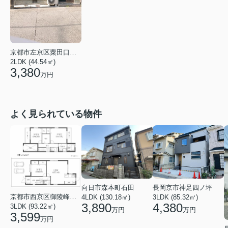
京都市左京区粟田口鳥居町
2LDK (44.54㎡)
3,380
万円
よく見られている物件
向日市森本町石田
長岡京市神足四ノ坪
京都市西京区御陵峰ケ堂町２丁目
4LDK (130.18㎡)
3LDK (85.32㎡)
3,890
4,380
3LDK (93.22㎡)
万円
万円
3,599
万円