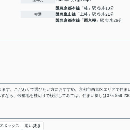
阪急京都本線
「
桂
」駅 徒歩13分
阪急嵐山線
「
上桂
」駅 徒歩21分
交通
阪急京都本線
「
西京極
」駅 徒歩26分
きます。こだわりで選びたい方におすすめ。京都市西京区エリアで住ま
ら、候補地を桂辺りで検討してみては。住まい探しは075-959-230
ズボックス
追い焚き