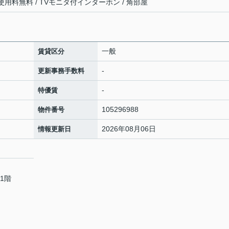
ット使用料無料 / TVモニタ付インターホン / 角部屋
一般
賃貸区分
-
更新事務手数料
-
特優賃
105296988
物件番号
2026年08月06日
情報更新日
1階
協会