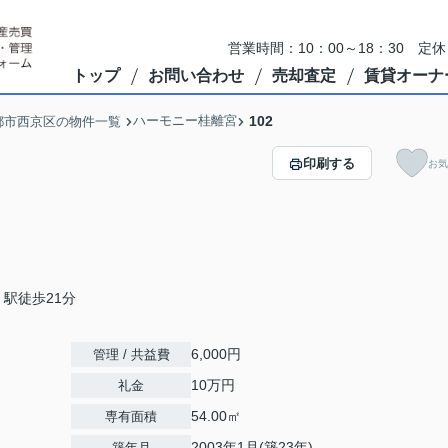
営業時間：10：00～18：30 
トップ
お問い合わせ
売却査定
賃貸オーナ
ハーモニー桂離宮
102
都市西京区の物件一覧
印刷する
お気
駅徒歩21分
6,000円
管理 / 共益費
10万円
礼金
54.00㎡
専有面積
2003年1月(築23年)
築年月