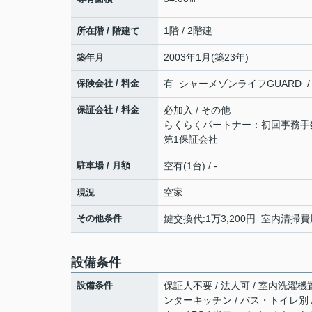
1階 / 2階建
所在階 / 階建て
2003年1月(築23年)
築年月
保険会社 / 料金
有 シャーメゾンライフGUARD / 
保証会社 / 料金
必加入 / その他
らくらくパートナー：初回事務手数
第1保証会社
駐車場 / 月額
空有(1台) / -
空家
現況
その他条件
鍵交換代:1万3,200円 室内清掃費
設備条件
設備条件
保証人不要 / 法人可 / 室内洗濯機置場
ンターキッチン / バス・トイレ別 /