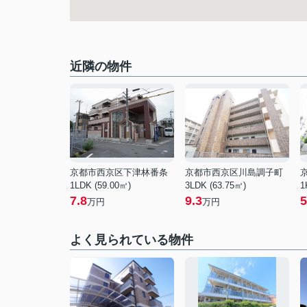
近隣の物件
京都市西京区下津林番条
京都市西京区川島調子町
1LDK (59.00㎡)
3LDK (63.75㎡)
1
7.8
9.3
5
万円
万円
よく見られている物件