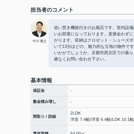
担当者のコメント
追い焚き機能付きのお風呂です。室内設備
いお部屋になっております。直接会わずに
がります。収納はクロゼット・シューズボ
中川 雅之
いて13分ほどの、魅力的な立地の物件で
いかがでしょうか。京都市西京区での暮らしな
慮なくお問い合わせ下さい。
基本情報
-
保証金
敷金積み増し
-
2LDK
間取り / 詳細
洋室 7.4帖
/
洋室 6.4帖
/
LDK 10.1帖
54.00㎡
専有面積