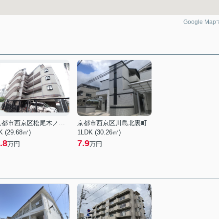
Google Ma
京都市西京区松尾木ノ曽町
京都市西京区川島北裏町
K (29.68㎡)
1LDK (30.26㎡)
.8
7.9
万円
万円