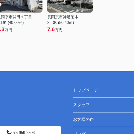
長岡京市開田１丁目
長岡京市神足芝本
LDK (40.00㎡)
2LDK (50.40㎡)
.3
7.6
万円
万円
トップページ
スタッフ
お客様の声
075-959-2303