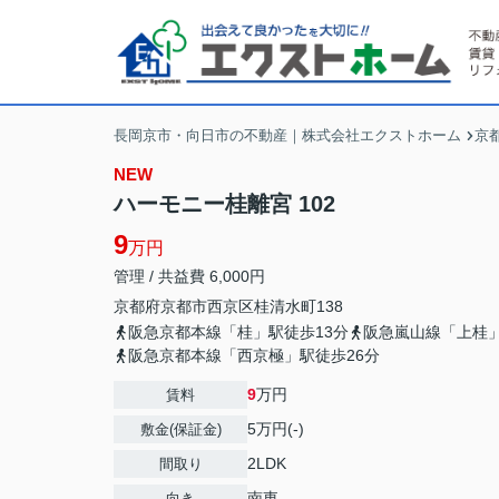
長岡京市・向日市の不動産｜株式会社エクストホーム
京
NEW
ハーモニー桂離宮 102
9
万円
管理 / 共益費 6,000円
京都府
京都市西京区
桂清水町
138
阪急京都本線「桂」駅徒歩13分
阪急嵐山線「上桂」
阪急京都本線「西京極」駅徒歩26分
9
万円
賃料
5万円(-)
敷金(保証金)
2LDK
間取り
南東
向き