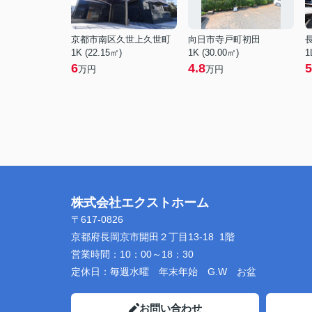
京都市南区久世上久世町
向日市寺戸町初田
1K (22.15㎡)
1K (30.00㎡)
1
6
4.8
5
万円
万円
株式会社エクストホーム
〒617-0826
京都府長岡京市開田２丁目13-18 1階
営業時間：
10：00～18：30
定休日：
毎週水曜 年末年始 G.W お盆
お問い合わせ