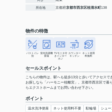
京都府
京都市西京区
桂清水町
138
所在地
物件の特徴
バストイレ
室内洗濯機
TVモニタ付
カウンター
ネット使用
別
置場
きインター
キッチン
料無料
ホン
セールスポイント
こちらの物件は、駅へも徒歩13分と歩いてアクセスで
お探しなら「ハーモニー桂離宮」。京都市西京区で暮らすな
らエクストホームまでお問い合わせ下さい。
ポイント
温水洗浄便座
ネット使用料不要
駐輪場
シュー