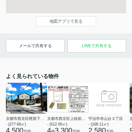
地図アプリで見る
メールで共有する
LINEで共有する
よく見られている物件
京都市西京区樫原下ノ町
京都市西京区上桂前田町
宇治市寺山台３丁目
- (277.68㎡)
- (512.00㎡)
- (168.11㎡)
-
4,500
4
3,300
2,580
万円
億
万円
万円