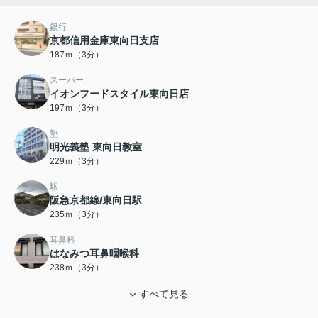
銀行
京都信用金庫東向日支店
187ｍ（3分）
スーパー
イオンフードスタイル東向日店
197ｍ（3分）
塾
明光義塾 東向日教室
229ｍ（3分）
駅
阪急京都線/東向日駅
235ｍ（3分）
耳鼻科
はなみつ耳鼻咽喉科
238ｍ（3分）
すべて見る