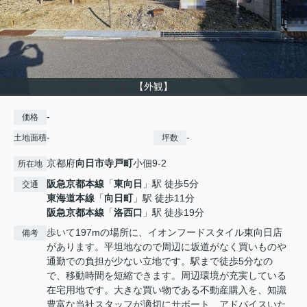
【外観】
-
価格
-
-
土地面積
坪数
京都府
向日市
寺戸町
小佃9-2
所在地
阪急京都本線
「
東向日
」駅 徒歩5分
交通
東海道本線
「
向日町
」駅 徒歩11分
阪急京都本線
「
洛西口
」駅 徒歩19分
歩いて197mの場所に、イオンフードスタイル東向日店
備考
があります。平坦地なので周辺に坂道がなく買いものや
通勤での負担が少ない立地です。駅まで徒歩5分なの
で、移動時間を短縮できます。周辺環境が充実している
在宅用地です。大きな買い物である不動産購入を、知識
豊富な当社スタッフが適切にサポート、アドバイスいた